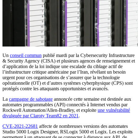
Un
conseil commun
publié mardi par la Cybersecurity Infrastructure
& Security Agency (CISA) et plusieurs agences de renseignement et
d’application de la loi indique une escalade du ciblage actif de
l’infrastructure critique américaine par l’Iran, révélant un besoin
urgent pour ces organisations de s’assurer que la technologie
opérationnelle (OT) et d’autres systèmes cyberphysique (CPS) sont
protégés contre les attaquants opportunistes et avancés.
La
campagne de sabotage
annoncée cette semaine est destinée aux
automates programmables (API) connectés à Internet vendus par
Rockwell Automation/Allen-Bradley, et exploite
une vulnérabilité
divulguée par Claroty Team82 en 2021
.
CVE-2021-22681
affecte de nombreuses versions des automates
Studio 5000 Logix Designer, RSLogix 5000 et Logix. Les exploits
permettent à un attaquant de se connecter à distance aux API, de