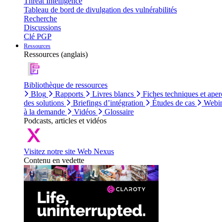
Threat Intelligence
Tableau de bord de divulgation des vulnérabilités
Recherche
Discussions
Clé PGP
Ressources
Ressources (anglais)
Bibliothèque de ressources
Blog
Rapports
Livres blancs
Fiches techniques et aper
des solutions
Briefings d’intégration
Études de cas
Webin
à la demande
Vidéos
Glossaire
Podcasts, articles et vidéos
Visitez notre site Web Nexus
Contenu en vedette