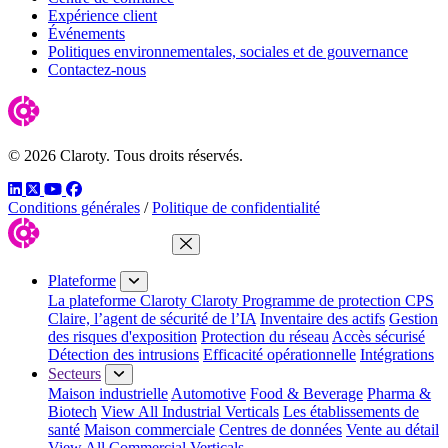
Expérience client
Événements
Politiques environnementales, sociales et de gouvernance
Contactez-nous
© 2026 Claroty. Tous droits réservés.
LinkedIn
Twitter
YouTube
Facebook
Conditions générales
/
Politique de confidentialité
Fermer le menu
Plateforme
La plateforme Claroty
Claroty Programme de protection CPS
Claire, l’agent de sécurité de l’IA
Inventaire des actifs
Gestion
des risques d'exposition
Protection du réseau
Accès sécurisé
Détection des intrusions
Efficacité opérationnelle
Intégrations
Secteurs
Maison industrielle
Automotive
Food & Beverage
Pharma &
Biotech
View All Industrial Verticals
Les établissements de
santé
Maison commerciale
Centres de données
Vente au détail
View All Commercial Verticals