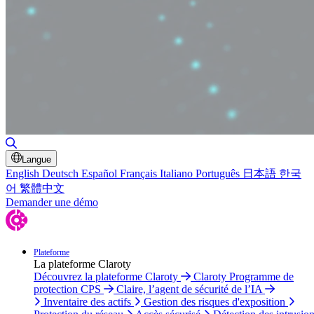
Basculer la recherche
Langue
English
Deutsch
Español
Français
Italiano
Português
日本語
한국
어
繁體中文
Demander une démo
Plateforme
La plateforme Claroty
Découvrez la plateforme Claroty
Claroty Programme de
protection CPS
Claire, l’agent de sécurité de l’IA
Inventaire des actifs
Gestion des risques d'exposition