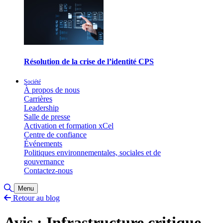
Résolution de la crise de l’identité CPS
Société
À propos de nous
Carrières
Leadership
Salle de presse
Activation et formation xCel
Centre de confiance
Événements
Politiques environnementales, sociales et de
gouvernance
Contactez-nous
Basculer la recherche
Menu
Retour au blog
Avis : Infrastructure critique