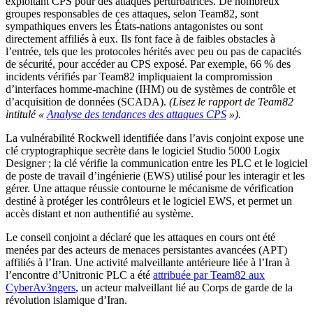
exploitant CPS pour des attaques perturbatrices. De nombreux
groupes responsables de ces attaques, selon Team82, sont
sympathiques envers les États-nations antagonistes ou sont
directement affiliés à eux. Ils font face à de faibles obstacles à
l’entrée, tels que les protocoles hérités avec peu ou pas de capacités
de sécurité, pour accéder au CPS exposé. Par exemple, 66 % des
incidents vérifiés par Team82 impliquaient la compromission
d’interfaces homme-machine (IHM) ou de systèmes de contrôle et
d’acquisition de données (SCADA).
(Lisez le rapport de Team82
intitulé «
Analyse des tendances des attaques CPS
»).
La vulnérabilité Rockwell identifiée dans l’avis conjoint expose une
clé cryptographique secrète dans le logiciel Studio 5000 Logix
Designer ; la clé vérifie la communication entre les PLC et le logiciel
de poste de travail d’ingénierie (EWS) utilisé pour les interagir et les
gérer. Une attaque réussie contourne le mécanisme de vérification
destiné à protéger les contrôleurs et le logiciel EWS, et permet un
accès distant et non authentifié au système.
Le conseil conjoint a déclaré que les attaques en cours ont été
menées par des acteurs de menaces persistantes avancées (APT)
affiliés à l’Iran. Une activité malveillante antérieure liée à l’Iran à
l’encontre d’Unitronic PLC a été
attribuée par Team82 aux
CyberAv3ngers
, un acteur malveillant lié au Corps de garde de la
révolution islamique d’Iran.