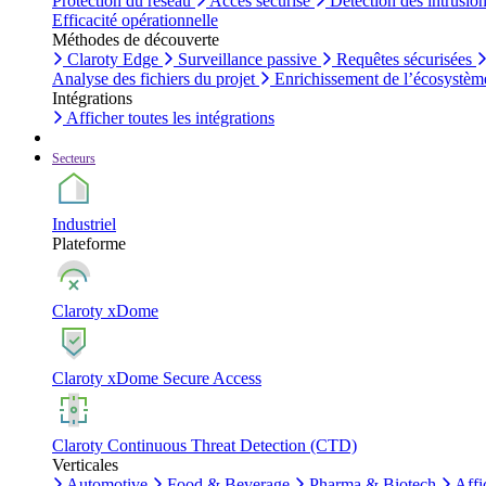
Protection du réseau
Accès sécurisé
Détection des intrusio
Efficacité opérationnelle
Méthodes de découverte
Claroty Edge
Surveillance passive
Requêtes sécurisées
Analyse des fichiers du projet
Enrichissement de l’écosystèm
Intégrations
Afficher toutes les intégrations
Secteurs
Industriel
Plateforme
Claroty xDome
Claroty xDome Secure Access
Claroty Continuous Threat Detection (CTD)
Verticales
Automotive
Food & Beverage
Pharma & Biotech
Affi