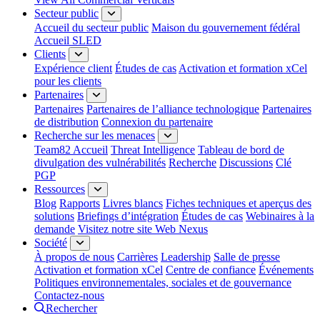
Secteur public
Accueil du secteur public
Maison du gouvernement fédéral
Accueil SLED
Clients
Expérience client
Études de cas
Activation et formation xCel
pour les clients
Partenaires
Partenaires
Partenaires de l’alliance technologique
Partenaires
de distribution
Connexion du partenaire
Recherche sur les menaces
Team82 Accueil
Threat Intelligence
Tableau de bord de
divulgation des vulnérabilités
Recherche
Discussions
Clé
PGP
Ressources
Blog
Rapports
Livres blancs
Fiches techniques et aperçus des
solutions
Briefings d’intégration
Études de cas
Webinaires à la
demande
Visitez notre site Web Nexus
Société
À propos de nous
Carrières
Leadership
Salle de presse
Activation et formation xCel
Centre de confiance
Événements
Politiques environnementales, sociales et de gouvernance
Contactez-nous
Rechercher