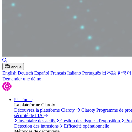
Basculer la recherche
Langue
English
Deutsch
Español
Français
Italiano
Português
日本語
한국어
Demander une démo
Plateforme
La plateforme Claroty
Découvrez la plateforme Claroty
Claroty Programme de pro
sécurité de l’IA
Inventaire des actifs
Gestion des risques d'exposition
Pro
Détection des intrusions
Efficacité opérationnelle
Méthodes de découverte