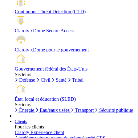
Continuous Threat Detection (CTD)
Claroty xDome Secure Access
Claroty xDome pour le gouvernement
Gouvernement fédéral des États-Unis
Secteurs
Défense
Civil
Santé
Tribal
État, local et éducation (SLED)
Secteurs
Énergie
Eau/eaux usées
Transport
Sécurité publique
Clients
Pour les clients
Claroty Expérience client
Accélérer votre parcours de cybersécurité CPS.