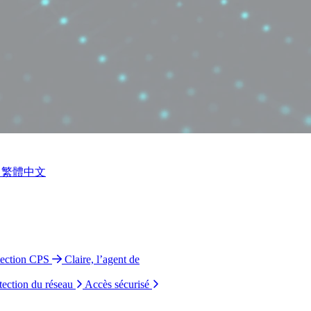
繁體中文
tection CPS
Claire, l’agent de
tection du réseau
Accès sécurisé