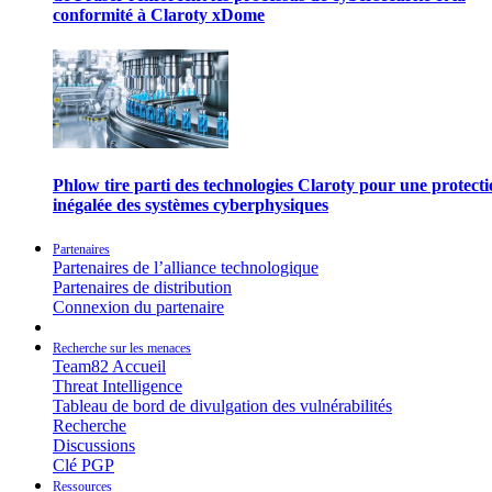
conformité à Claroty xDome
Phlow tire parti des technologies Claroty pour une protect
inégalée des systèmes cyberphysiques
Partenaires
Partenaires de l’alliance technologique
Partenaires de distribution
Connexion du partenaire
Recherche sur les menaces
Team82 Accueil
Threat Intelligence
Tableau de bord de divulgation des vulnérabilités
Recherche
Discussions
Clé PGP
Ressources