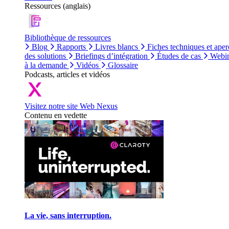
Ressources (anglais)
Bibliothèque de ressources
Blog
Rapports
Livres blancs
Fiches techniques et aper
des solutions
Briefings d’intégration
Études de cas
Webin
à la demande
Vidéos
Glossaire
Podcasts, articles et vidéos
Visitez notre site Web Nexus
Contenu en vedette
La vie, sans interruption.