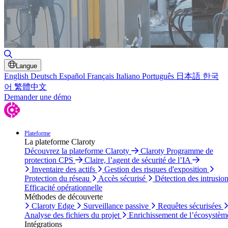
Basculer la recherche
Langue
English
Deutsch
Español
Français
Italiano
Português
日本語
한국
어
繁體中文
Demander une démo
Plateforme
La plateforme Claroty
Découvrez la plateforme Claroty
Claroty Programme de
protection CPS
Claire, l’agent de sécurité de l’IA
Inventaire des actifs
Gestion des risques d'exposition
Protection du réseau
Accès sécurisé
Détection des intrusio
Efficacité opérationnelle
Méthodes de découverte
Claroty Edge
Surveillance passive
Requêtes sécurisées
Analyse des fichiers du projet
Enrichissement de l’écosystèm
Intégrations