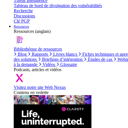
Threat Intelligence
Tableau de bord de divulgation des vulnérabilités
Recherche
Discussions
Clé PGP
Ressources
Ressources (anglais)
Bibliothèque de ressources
Blog
Rapports
Livres blancs
Fiches techniques et aper
des solutions
Briefings d’intégration
Études de cas
Webin
à la demande
Vidéos
Glossaire
Podcasts, articles et vidéos
Visitez notre site Web Nexus
Contenu en vedette