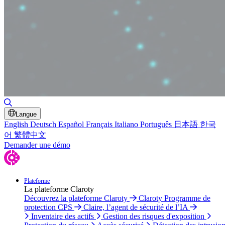
Basculer la recherche
Langue
English
Deutsch
Español
Français
Italiano
Português
日本語
한국
어
繁體中文
Demander une démo
Plateforme
La plateforme Claroty
Découvrez la plateforme Claroty
Claroty Programme de
protection CPS
Claire, l’agent de sécurité de l’IA
Inventaire des actifs
Gestion des risques d'exposition