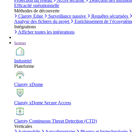
Protection du réseau
Accès sécurisé
Détection des intrusio
Efficacité opérationnelle
Méthodes de découverte
Claroty Edge
Surveillance passive
Requêtes sécurisées
Analyse des fichiers du projet
Enrichissement de l’écosystèm
Intégrations
Afficher toutes les intégrations
Secteurs
Industriel
Plateforme
Claroty xDome
Claroty xDome Secure Access
Claroty Continuous Threat Detection (CTD)
Verticales
Automobile
Agroalimentaire
Pharma et biotechnologie