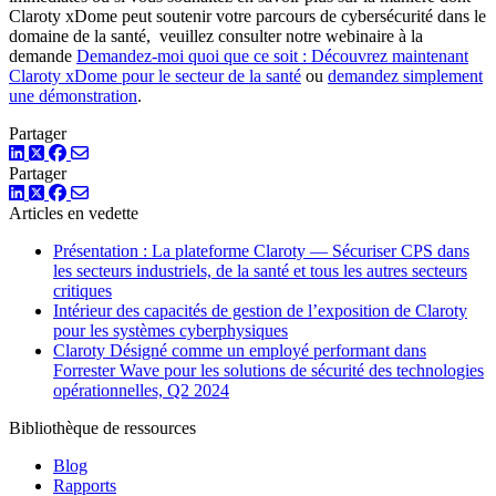
Claroty xDome peut soutenir votre parcours de cybersécurité dans le
domaine de la santé, veuillez consulter notre webinaire à la
demande
Demandez-moi quoi que ce soit : Découvrez maintenant
Claroty xDome pour le secteur de la santé
ou
demandez simplement
une démonstration
.
Partager
LinkedIn
Twitter
Facebook
Partager
LinkedIn
Twitter
Facebook
Articles en vedette
Présentation : La plateforme Claroty — Sécuriser CPS dans
les secteurs industriels, de la santé et tous les autres secteurs
critiques
Intérieur des capacités de gestion de l’exposition de Claroty
pour les systèmes cyberphysiques
Claroty Désigné comme un employé performant dans
Forrester Wave pour les solutions de sécurité des technologies
opérationnelles, Q2 2024
Bibliothèque de ressources
Blog
Rapports