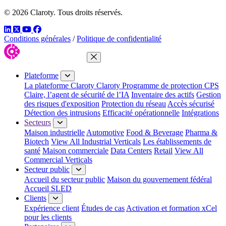
© 2026 Claroty. Tous droits réservés.
LinkedIn
Twitter
YouTube
Facebook
Conditions générales
/
Politique de confidentialité
Fermer le menu
Plateforme
La plateforme Claroty
Claroty Programme de protection CPS
Claire, l’agent de sécurité de l’IA
Inventaire des actifs
Gestion
des risques d'exposition
Protection du réseau
Accès sécurisé
Détection des intrusions
Efficacité opérationnelle
Intégrations
Secteurs
Maison industrielle
Automotive
Food & Beverage
Pharma &
Biotech
View All Industrial Verticals
Les établissements de
santé
Maison commerciale
Data Centers
Retail
View All
Commercial Verticals
Secteur public
Accueil du secteur public
Maison du gouvernement fédéral
Accueil SLED
Clients
Expérience client
Études de cas
Activation et formation xCel
pour les clients