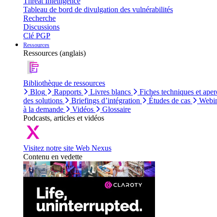
Threat Intelligence
Tableau de bord de divulgation des vulnérabilités
Recherche
Discussions
Clé PGP
Ressources
Ressources (anglais)
Bibliothèque de ressources
Blog
Rapports
Livres blancs
Fiches techniques et aper
des solutions
Briefings d’intégration
Études de cas
Webin
à la demande
Vidéos
Glossaire
Podcasts, articles et vidéos
Visitez notre site Web Nexus
Contenu en vedette