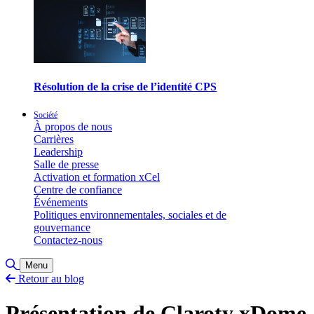
Résolution de la crise de l’identité CPS
Société
À propos de nous
Carrières
Leadership
Salle de presse
Activation et formation xCel
Centre de confiance
Événements
Politiques environnementales, sociales et de
gouvernance
Contactez-nous
Basculer la recherche
Menu
Retour au blog
Présentation de Claroty xDome