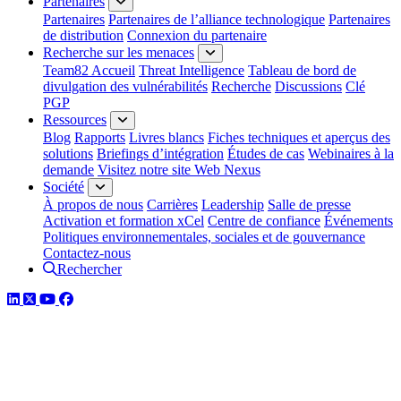
Partenaires
Partenaires
Partenaires de l’alliance technologique
Partenaires
de distribution
Connexion du partenaire
Recherche sur les menaces
Team82 Accueil
Threat Intelligence
Tableau de bord de
divulgation des vulnérabilités
Recherche
Discussions
Clé
PGP
Ressources
Blog
Rapports
Livres blancs
Fiches techniques et aperçus des
solutions
Briefings d’intégration
Études de cas
Webinaires à la
demande
Visitez notre site Web Nexus
Société
À propos de nous
Carrières
Leadership
Salle de presse
Activation et formation xCel
Centre de confiance
Événements
Politiques environnementales, sociales et de gouvernance
Contactez-nous
Rechercher
LinkedIn
Twitter
YouTube
Facebook