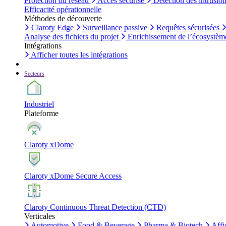
Protection du réseau
Accès sécurisé
Détection des intrusio
Efficacité opérationnelle
Méthodes de découverte
Claroty Edge
Surveillance passive
Requêtes sécurisées
Analyse des fichiers du projet
Enrichissement de l’écosystèm
Intégrations
Afficher toutes les intégrations
Secteurs
Industriel
Plateforme
Claroty xDome
Claroty xDome Secure Access
Claroty Continuous Threat Detection (CTD)
Verticales
Automotive
Food & Beverage
Pharma & Biotech
Affi