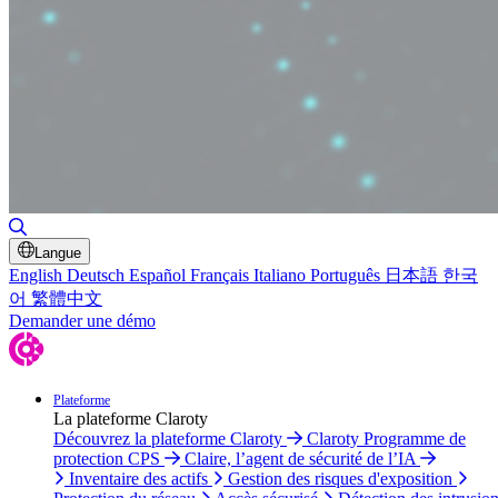
Basculer la recherche
Langue
English
Deutsch
Español
Français
Italiano
Português
日本語
한국
어
繁體中文
Demander une démo
Plateforme
La plateforme Claroty
Découvrez la plateforme Claroty
Claroty Programme de
protection CPS
Claire, l’agent de sécurité de l’IA
Inventaire des actifs
Gestion des risques d'exposition