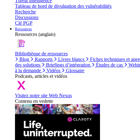
Threat Intelligence
Tableau de bord de divulgation des vulnérabilités
Recherche
Discussions
Clé PGP
Ressources
Ressources (anglais)
Bibliothèque de ressources
Blog
Rapports
Livres blancs
Fiches techniques et aper
des solutions
Briefings d’intégration
Études de cas
Webin
à la demande
Vidéos
Glossaire
Podcasts, articles et vidéos
Visitez notre site Web Nexus
Contenu en vedette