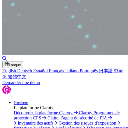
Basculer la recherche
Langue
English
Deutsch
Español
Français
Italiano
Português
日本語
한국
어
繁體中文
Demander une démo
Plateforme
La plateforme Claroty
Découvrez la plateforme Claroty
Claroty Programme de
protection CPS
Claire, l’agent de sécurité de l’IA
Inventaire des actifs
Gestion des risques d'exposition