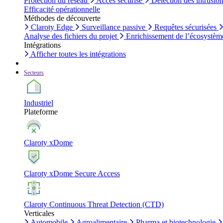
Protection du réseau
Accès sécurisé
Détection des intrusio
Efficacité opérationnelle
Méthodes de découverte
Claroty Edge
Surveillance passive
Requêtes sécurisées
Analyse des fichiers du projet
Enrichissement de l’écosystèm
Intégrations
Afficher toutes les intégrations
Secteurs
Industriel
Plateforme
Claroty xDome
Claroty xDome Secure Access
Claroty Continuous Threat Detection (CTD)
Verticales
Automobile
Agroalimentaire
Pharma et biotechnologie