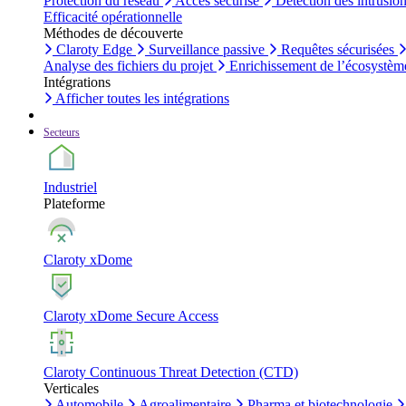
Protection du réseau
Accès sécurisé
Détection des intrusio
Efficacité opérationnelle
Méthodes de découverte
Claroty Edge
Surveillance passive
Requêtes sécurisées
Analyse des fichiers du projet
Enrichissement de l’écosystèm
Intégrations
Afficher toutes les intégrations
Secteurs
Industriel
Plateforme
Claroty xDome
Claroty xDome Secure Access
Claroty Continuous Threat Detection (CTD)
Verticales
Automobile
Agroalimentaire
Pharma et biotechnologie