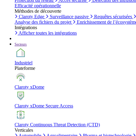
Protection du réseau
Accès sécurisé
Détection des intrusio
Efficacité opérationnelle
Méthodes de découverte
Claroty Edge
Surveillance passive
Requêtes sécurisées
Analyse des fichiers du projet
Enrichissement de l’écosystèm
Intégrations
Afficher toutes les intégrations
Secteurs
Industriel
Plateforme
Claroty xDome
Claroty xDome Secure Access
Claroty Continuous Threat Detection (CTD)
Verticales
Automobile
Agroalimentaire
Pharma et biotechnologie