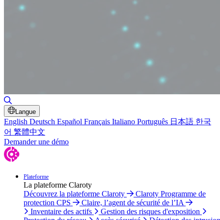
Basculer la recherche
Langue
English
Deutsch
Español
Français
Italiano
Português
日本語
한국
어
繁體中文
Demander une démo
Plateforme
La plateforme Claroty
Découvrez la plateforme Claroty
Claroty Programme de
protection CPS
Claire, l’agent de sécurité de l’IA
Inventaire des actifs
Gestion des risques d'exposition