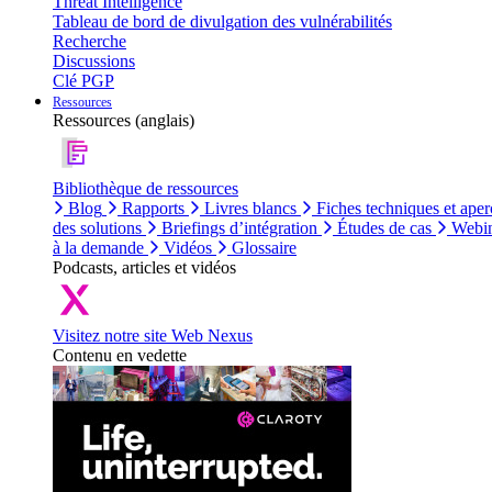
Threat Intelligence
Tableau de bord de divulgation des vulnérabilités
Recherche
Discussions
Clé PGP
Ressources
Ressources (anglais)
Bibliothèque de ressources
Blog
Rapports
Livres blancs
Fiches techniques et aper
des solutions
Briefings d’intégration
Études de cas
Webin
à la demande
Vidéos
Glossaire
Podcasts, articles et vidéos
Visitez notre site Web Nexus
Contenu en vedette