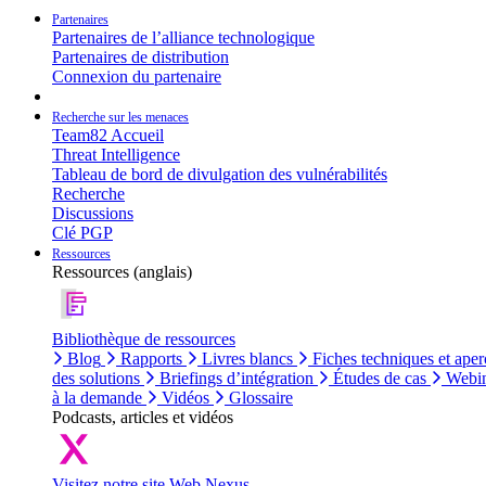
Partenaires
Partenaires de l’alliance technologique
Partenaires de distribution
Connexion du partenaire
Recherche sur les menaces
Team82 Accueil
Threat Intelligence
Tableau de bord de divulgation des vulnérabilités
Recherche
Discussions
Clé PGP
Ressources
Ressources (anglais)
Bibliothèque de ressources
Blog
Rapports
Livres blancs
Fiches techniques et aper
des solutions
Briefings d’intégration
Études de cas
Webin
à la demande
Vidéos
Glossaire
Podcasts, articles et vidéos
Visitez notre site Web Nexus