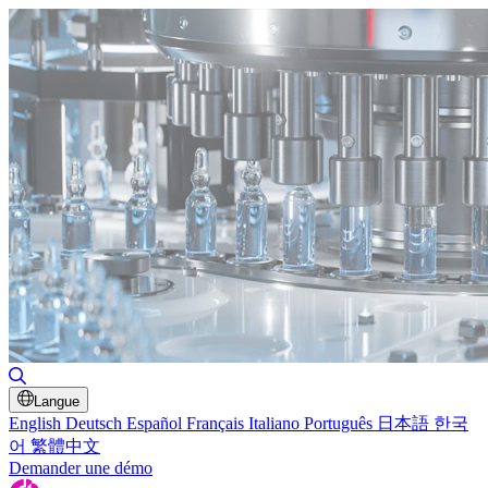
Basculer la recherche
Langue
English
Deutsch
Español
Français
Italiano
Português
日本語
한국
어
繁體中文
Demander une démo