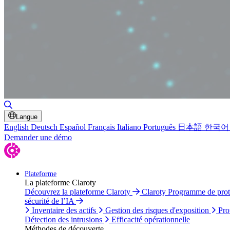
Basculer la recherche
Langue
English
Deutsch
Español
Français
Italiano
Português
日本語
한국어
Demander une démo
Plateforme
La plateforme Claroty
Découvrez la plateforme Claroty
Claroty Programme de pro
sécurité de l’IA
Inventaire des actifs
Gestion des risques d'exposition
Pro
Détection des intrusions
Efficacité opérationnelle
Méthodes de découverte