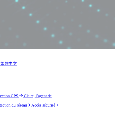
繁體中文
tection CPS
Claire, l’agent de
tection du réseau
Accès sécurisé