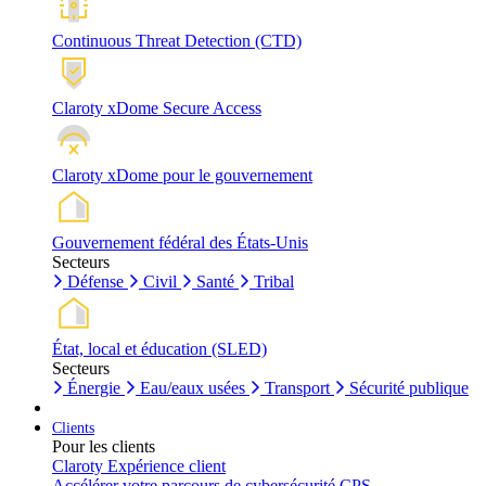
Continuous Threat Detection (CTD)
Claroty xDome Secure Access
Claroty xDome pour le gouvernement
Gouvernement fédéral des États-Unis
Secteurs
Défense
Civil
Santé
Tribal
État, local et éducation (SLED)
Secteurs
Énergie
Eau/eaux usées
Transport
Sécurité publique
Clients
Pour les clients
Claroty Expérience client
Accélérer votre parcours de cybersécurité CPS.