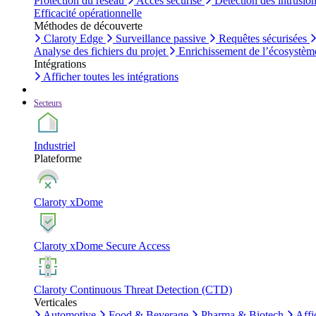
Protection du réseau
Accès sécurisé
Détection des intrusio
Efficacité opérationnelle
Méthodes de découverte
Claroty Edge
Surveillance passive
Requêtes sécurisées
Analyse des fichiers du projet
Enrichissement de l’écosystèm
Intégrations
Afficher toutes les intégrations
Secteurs
Industriel
Plateforme
Claroty xDome
Claroty xDome Secure Access
Claroty Continuous Threat Detection (CTD)
Verticales
Automotive
Food & Beverage
Pharma & Biotech
Affi