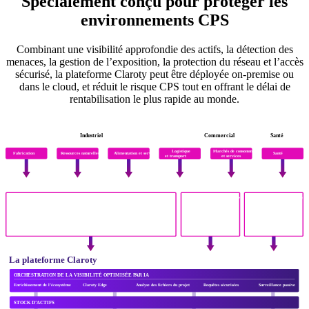
Spécialement conçu pour protéger les
environnements CPS
Combinant une visibilité approfondie des actifs, la détection des
menaces, la gestion de l’exposition, la protection du réseau et l’accès
sécurisé, la plateforme Claroty peut être déployée on-premise ou
dans le cloud, et réduit le risque CPS tout en offrant le délai de
rentabilisation le plus rapide au monde.
Expertise inégalée du secteur
Industriel
Commercial
Santé
Logistique
Marchés de consommation
Santé
Fabrication
Ressources naturelles
Alimentation et services publics
et transport
et services
Visibilité CPS la plus approfondie
Technologie opérationnelle (OT)
Internet des objets (IdO) d’entreprise
Internet des objets médicaux (IoMT)
Historian
RTU
SCADA
Autonome
Capteurs
Ascenseur
Réseau intelligent
Intrusion physique
Accès par carte
Scanner TDM
Analyseur de gaz du sang
Choses
IHM
PLC
DCS
Intégré
Passerelle IIoT
BMS / BAS
CVC
Vidéo
Éclairage et énergie
Machine d’anesthésie
Analyseur d’hémotologie
Appareils
La plateforme Claroty
ORCHESTRATION DE LA VISIBILITÉ OPTIMISÉE PAR IA
Enrichissement de l’écosystème
Claroty Edge
Analyse des fichiers du projet
Requêtes sécurisées
Surveillance passive
STOCK D’ACTIFS