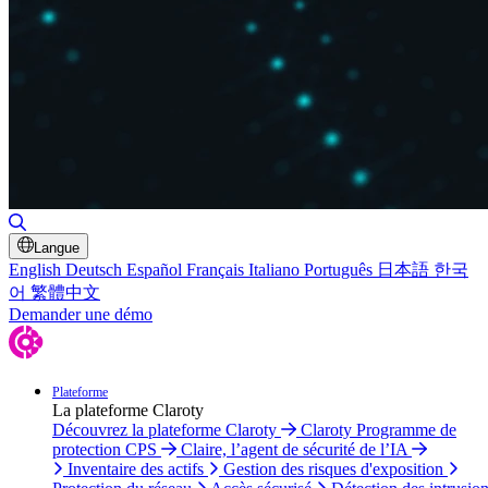
Basculer la recherche
Langue
English
Deutsch
Español
Français
Italiano
Português
日本語
한국
어
繁體中文
Demander une démo
Plateforme
La plateforme Claroty
Découvrez la plateforme Claroty
Claroty Programme de
protection CPS
Claire, l’agent de sécurité de l’IA
Inventaire des actifs
Gestion des risques d'exposition