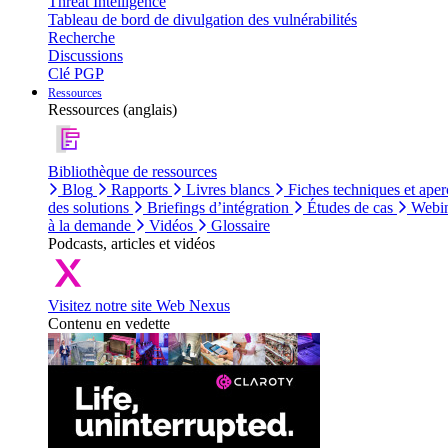
Threat Intelligence
Tableau de bord de divulgation des vulnérabilités
Recherche
Discussions
Clé PGP
Ressources
Ressources (anglais)
Bibliothèque de ressources
Blog
Rapports
Livres blancs
Fiches techniques et aper
des solutions
Briefings d’intégration
Études de cas
Webin
à la demande
Vidéos
Glossaire
Podcasts, articles et vidéos
Visitez notre site Web Nexus
Contenu en vedette