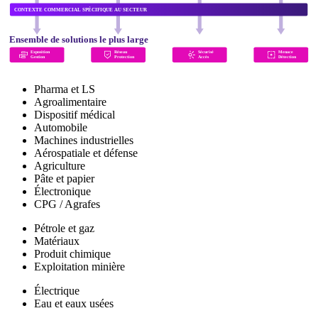
CONTEXTE COMMERCIAL SPÉCIFIQUE AU SECTEUR
Ensemble de solutions le plus large
Exposition
Réseau
Sécurisé
Menace
Gestion
Protection
Accès
Détection
Pharma et LS
Agroalimentaire
Dispositif médical
Automobile
Machines industrielles
Aérospatiale et défense
Agriculture
Pâte et papier
Électronique
CPG / Agrafes
Pétrole et gaz
Matériaux
Produit chimique
Exploitation minière
Électrique
Eau et eaux usées