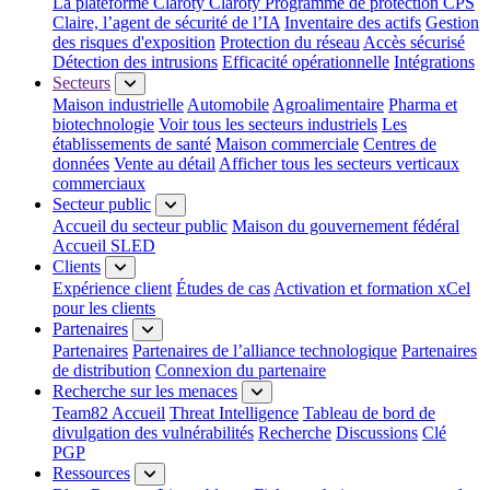
La plateforme Claroty
Claroty Programme de protection CPS
Claire, l’agent de sécurité de l’IA
Inventaire des actifs
Gestion
des risques d'exposition
Protection du réseau
Accès sécurisé
Détection des intrusions
Efficacité opérationnelle
Intégrations
Secteurs
Maison industrielle
Automobile
Agroalimentaire
Pharma et
biotechnologie
Voir tous les secteurs industriels
Les
établissements de santé
Maison commerciale
Centres de
données
Vente au détail
Afficher tous les secteurs verticaux
commerciaux
Secteur public
Accueil du secteur public
Maison du gouvernement fédéral
Accueil SLED
Clients
Expérience client
Études de cas
Activation et formation xCel
pour les clients
Partenaires
Partenaires
Partenaires de l’alliance technologique
Partenaires
de distribution
Connexion du partenaire
Recherche sur les menaces
Team82 Accueil
Threat Intelligence
Tableau de bord de
divulgation des vulnérabilités
Recherche
Discussions
Clé
PGP
Ressources