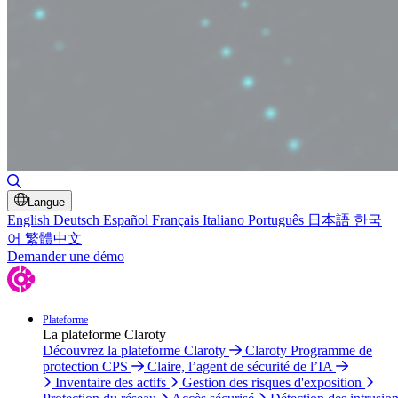
Basculer la recherche
Langue
English
Deutsch
Español
Français
Italiano
Português
日本語
한국
어
繁體中文
Demander une démo
Plateforme
La plateforme Claroty
Découvrez la plateforme Claroty
Claroty Programme de
protection CPS
Claire, l’agent de sécurité de l’IA
Inventaire des actifs
Gestion des risques d'exposition