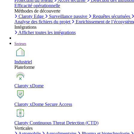
Protection du réseau
Accès sécurisé
Détection des intrusio
Efficacité opérationnelle
Méthodes de découverte
Claroty Edge
Surveillance passive
Requêtes sécurisées
Analyse des fichiers du projet
Enrichissement de l’écosystèm
Intégrations
Afficher toutes les intégrations
Secteurs
Industriel
Plateforme
Claroty xDome
Claroty xDome Secure Access
Claroty Continuous Threat Detection (CTD)
Verticales
Automobile
Agroalimentaire
Pharma et biotechnologie