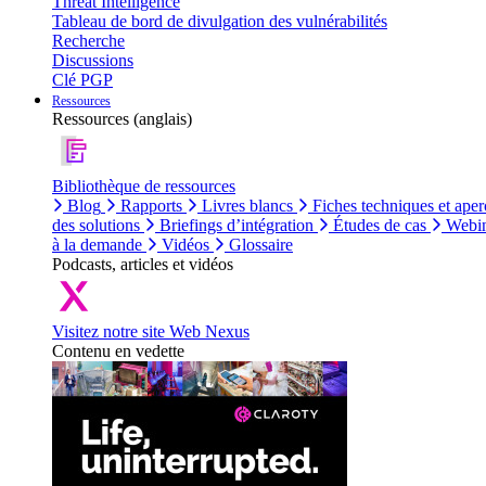
Threat Intelligence
Tableau de bord de divulgation des vulnérabilités
Recherche
Discussions
Clé PGP
Ressources
Ressources (anglais)
Bibliothèque de ressources
Blog
Rapports
Livres blancs
Fiches techniques et aper
des solutions
Briefings d’intégration
Études de cas
Webin
à la demande
Vidéos
Glossaire
Podcasts, articles et vidéos
Visitez notre site Web Nexus
Contenu en vedette