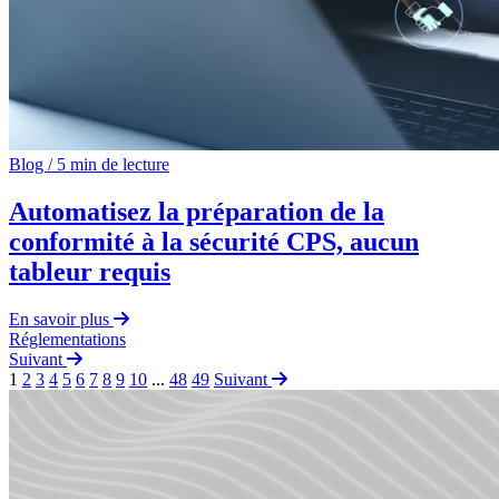
Blog
/
5 min de lecture
Automatisez la préparation de la
conformité à la sécurité CPS, aucun
tableur requis
En savoir plus
Réglementations
Suivant
1
2
3
4
5
6
7
8
9
10
...
48
49
Suivant