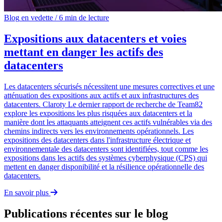
Blog
en vedette
/ 6 min de lecture
Expositions aux datacenters et voies
mettant en danger les actifs des
datacenters
Les datacenters sécurisés nécessitent une mesures correctives et une
atténuation des expositions aux actifs et aux infrastructures des
datacenters. Claroty Le dernier rapport de recherche de Team82
explore les expositions les plus risquées aux datacenters et la
manière dont les attaquants atteignent ces actifs vulnérables via des
chemins indirects vers les environnements opérationnels. Les
expositions des datacenters dans l'infrastructure électrique et
environnementale des datacenters sont identifiées, tout comme les
expositions dans les actifs des systèmes cyberphysique (CPS) qui
mettent en danger disponibilité et la résilience opérationnelle des
datacenters.
En savoir plus
Publications récentes sur le blog