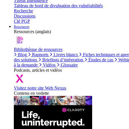
Threat Intelligence
Tableau de bord de divulgation des vulnérabilités
Recherche
Discussions
Clé PGP
Ressources
Ressources (anglais)
Bibliothèque de ressources
Blog
Rapports
Livres blancs
Fiches techniques et aper
des solutions
Briefings d’intégration
Études de cas
Webin
à la demande
Vidéos
Glossaire
Podcasts, articles et vidéos
Visitez notre site Web Nexus
Contenu en vedette