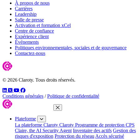
À propos de nous
Carrières
Leadership
Salle de presse
Activation et formation xCel
Centre de confiance
Expérience client
Événements
Politiques environnementales, sociales et de gouvernance
Contactez-nous
© 2026 Claroty. Tous droits réservés.
LinkedIn
Twitter
YouTube
Facebook
Conditions générales
/
Politique de confidentialité
Fermer le menu
Plateforme
La plateforme Claroty
Claroty Programme de protection CPS
Claire, the AI Security Agent
Inventaire des actifs
Gestion des
risques d'exposition
Protection du réseau
Accès sécurisé