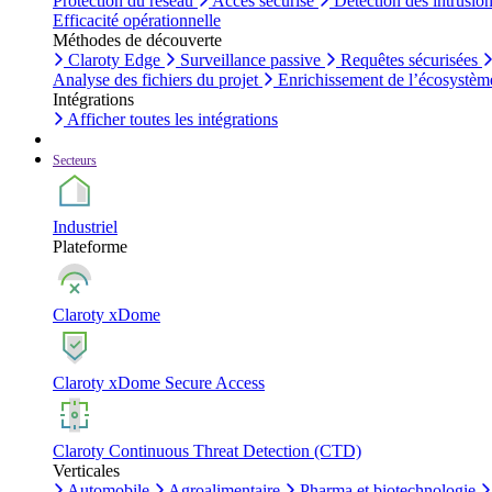
Protection du réseau
Accès sécurisé
Détection des intrusio
Efficacité opérationnelle
Méthodes de découverte
Claroty Edge
Surveillance passive
Requêtes sécurisées
Analyse des fichiers du projet
Enrichissement de l’écosystèm
Intégrations
Afficher toutes les intégrations
Secteurs
Industriel
Plateforme
Claroty xDome
Claroty xDome Secure Access
Claroty Continuous Threat Detection (CTD)
Verticales
Automobile
Agroalimentaire
Pharma et biotechnologie