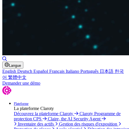
Basculer la recherche
Langue
English
Deutsch
Español
Français
Italiano
Português
日本語
한국
어
繁體中文
Demander une démo
Plateforme
La plateforme Claroty
Découvrez la plateforme Claroty
Claroty Programme de
protection CPS
Claire, the AI Security Agent
Inventaire des actifs
Gestion des risques d'exposition