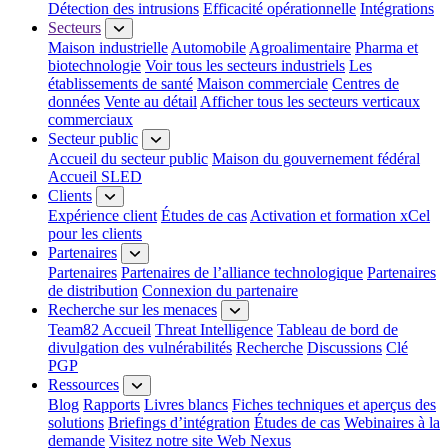
Détection des intrusions
Efficacité opérationnelle
Intégrations
Secteurs
Maison industrielle
Automobile
Agroalimentaire
Pharma et
biotechnologie
Voir tous les secteurs industriels
Les
établissements de santé
Maison commerciale
Centres de
données
Vente au détail
Afficher tous les secteurs verticaux
commerciaux
Secteur public
Accueil du secteur public
Maison du gouvernement fédéral
Accueil SLED
Clients
Expérience client
Études de cas
Activation et formation xCel
pour les clients
Partenaires
Partenaires
Partenaires de l’alliance technologique
Partenaires
de distribution
Connexion du partenaire
Recherche sur les menaces
Team82 Accueil
Threat Intelligence
Tableau de bord de
divulgation des vulnérabilités
Recherche
Discussions
Clé
PGP
Ressources
Blog
Rapports
Livres blancs
Fiches techniques et aperçus des
solutions
Briefings d’intégration
Études de cas
Webinaires à la
demande
Visitez notre site Web Nexus