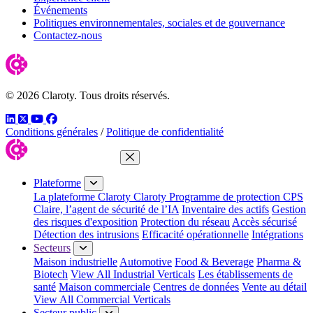
Événements
Politiques environnementales, sociales et de gouvernance
Contactez-nous
© 2026 Claroty. Tous droits réservés.
LinkedIn
Twitter
YouTube
Facebook
Conditions générales
/
Politique de confidentialité
Fermer le menu
Plateforme
La plateforme Claroty
Claroty Programme de protection CPS
Claire, l’agent de sécurité de l’IA
Inventaire des actifs
Gestion
des risques d'exposition
Protection du réseau
Accès sécurisé
Détection des intrusions
Efficacité opérationnelle
Intégrations
Secteurs
Maison industrielle
Automotive
Food & Beverage
Pharma &
Biotech
View All Industrial Verticals
Les établissements de
santé
Maison commerciale
Centres de données
Vente au détail
View All Commercial Verticals
Secteur public