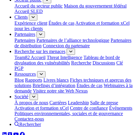
Accueil du secteur public
Maison du gouvernement fédéral
Accueil SLED
Clients
Expérience client
Études de cas
Activation et formation xCel
pour les clients
Partenaires
Partenaires
Partenaires de l’alliance technologique
Partenaires
de distribution
Connexion du partenaire
Recherche sur les menaces
Team82 Accueil
Threat Intelligence
Tableau de bord de
divulgation des vulnérabilités
Recherche
Discussions
Clé
PGP
Ressources
Blog
Rapports
Livres blancs
Fiches techniques et aperçus des
solutions
Briefings d’intégration
Études de cas
Webinaires à la
demande
Visitez notre site Web Nexus
Société
À propos de nous
Carrières
Leadership
Salle de presse
Activation et formation xCel
Centre de confiance
Événements
Politiques environnementales, sociales et de gouvernance
Contactez-nous
Rechercher
LinkedIn
Twitter
YouTube
Facebook