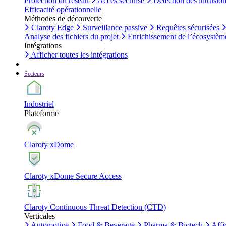
Protection du réseau
Accès sécurisé
Détection des intrusio
Efficacité opérationnelle
Méthodes de découverte
Claroty Edge
Surveillance passive
Requêtes sécurisées
Analyse des fichiers du projet
Enrichissement de l’écosystèm
Intégrations
Afficher toutes les intégrations
Secteurs
Industriel
Plateforme
Claroty xDome
Claroty xDome Secure Access
Claroty Continuous Threat Detection (CTD)
Verticales
Automotive
Food & Beverage
Pharma & Biotech
Affi