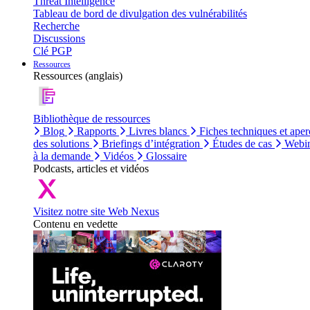
Threat Intelligence
Tableau de bord de divulgation des vulnérabilités
Recherche
Discussions
Clé PGP
Ressources
Ressources (anglais)
Bibliothèque de ressources
Blog
Rapports
Livres blancs
Fiches techniques et aper
des solutions
Briefings d’intégration
Études de cas
Webin
à la demande
Vidéos
Glossaire
Podcasts, articles et vidéos
Visitez notre site Web Nexus
Contenu en vedette