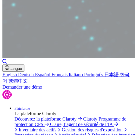
Basculer la recherche
Langue
English
Deutsch
Español
Français
Italiano
Português
日本語
한국
어
繁體中文
Demander une démo
Plateforme
La plateforme Claroty
Découvrez la plateforme Claroty
Claroty Programme de
protection CPS
Claire, l’agent de sécurité de l’IA
Inventaire des actifs
Gestion des risques d'exposition