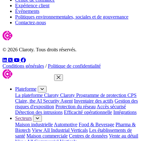
Expérience client
Événements
Politiques environnementales, sociales et de gouvernance
Contactez-nous
© 2026 Claroty. Tous droits réservés.
LinkedIn
Twitter
YouTube
Facebook
Conditions générales
/
Politique de confidentialité
Fermer le menu
Plateforme
La plateforme Claroty
Claroty Programme de protection CPS
Claire, the AI Security Agent
Inventaire des actifs
Gestion des
risques d'exposition
Protection du réseau
Accès sécurisé
Détection des intrusions
Efficacité opérationnelle
Intégrations
Secteurs
Maison industrielle
Automotive
Food & Beverage
Pharma &
Biotech
View All Industrial Verticals
Les établissements de
santé
Maison commerciale
Centres de données
Vente au détail