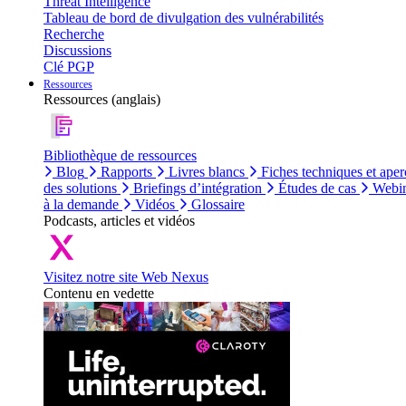
Threat Intelligence
Tableau de bord de divulgation des vulnérabilités
Recherche
Discussions
Clé PGP
Ressources
Ressources (anglais)
Bibliothèque de ressources
Blog
Rapports
Livres blancs
Fiches techniques et aper
des solutions
Briefings d’intégration
Études de cas
Webin
à la demande
Vidéos
Glossaire
Podcasts, articles et vidéos
Visitez notre site Web Nexus
Contenu en vedette