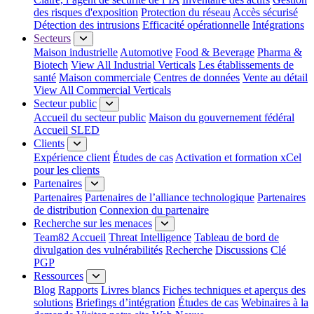
des risques d'exposition
Protection du réseau
Accès sécurisé
Détection des intrusions
Efficacité opérationnelle
Intégrations
Secteurs
Maison industrielle
Automotive
Food & Beverage
Pharma &
Biotech
View All Industrial Verticals
Les établissements de
santé
Maison commerciale
Centres de données
Vente au détail
View All Commercial Verticals
Secteur public
Accueil du secteur public
Maison du gouvernement fédéral
Accueil SLED
Clients
Expérience client
Études de cas
Activation et formation xCel
pour les clients
Partenaires
Partenaires
Partenaires de l’alliance technologique
Partenaires
de distribution
Connexion du partenaire
Recherche sur les menaces
Team82 Accueil
Threat Intelligence
Tableau de bord de
divulgation des vulnérabilités
Recherche
Discussions
Clé
PGP
Ressources
Blog
Rapports
Livres blancs
Fiches techniques et aperçus des
solutions
Briefings d’intégration
Études de cas
Webinaires à la