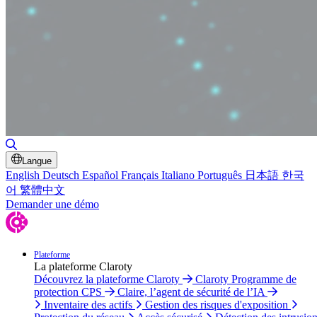
Basculer la recherche
Langue
English
Deutsch
Español
Français
Italiano
Português
日本語
한국
어
繁體中文
Demander une démo
Plateforme
La plateforme Claroty
Découvrez la plateforme Claroty
Claroty Programme de
protection CPS
Claire, l’agent de sécurité de l’IA
Inventaire des actifs
Gestion des risques d'exposition