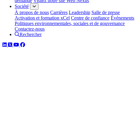
demande
Visitez notre site Web Nexus
Société
À propos de nous
Carrières
Leadership
Salle de presse
Activation et formation xCel
Centre de confiance
Événements
Politiques environnementales, sociales et de gouvernance
Contactez-nous
Rechercher
LinkedIn
Twitter
YouTube
Facebook