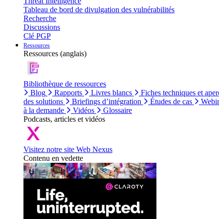
Threat Intelligence
Tableau de bord de divulgation des vulnérabilités
Recherche
Discussions
Clé PGP
Ressources
Ressources (anglais)
Bibliothèque de ressources
Blog
Rapports
Livres blancs
Fiches techniques et aper
des solutions
Briefings d’intégration
Études de cas
Webin
à la demande
Vidéos
Glossaire
Podcasts, articles et vidéos
Visitez notre site Web Nexus
Contenu en vedette