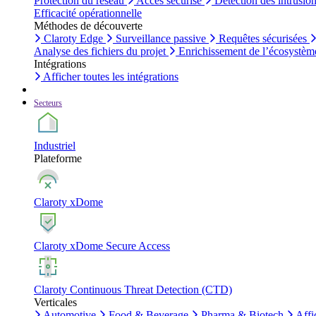
Protection du réseau
Accès sécurisé
Détection des intrusio
Efficacité opérationnelle
Méthodes de découverte
Claroty Edge
Surveillance passive
Requêtes sécurisées
Analyse des fichiers du projet
Enrichissement de l’écosystèm
Intégrations
Afficher toutes les intégrations
Secteurs
Industriel
Plateforme
Claroty xDome
Claroty xDome Secure Access
Claroty Continuous Threat Detection (CTD)
Verticales
Automotive
Food & Beverage
Pharma & Biotech
Affi