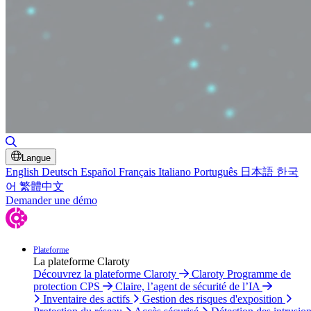
Basculer la recherche
Langue
English
Deutsch
Español
Français
Italiano
Português
日本語
한국
어
繁體中文
Demander une démo
Plateforme
La plateforme Claroty
Découvrez la plateforme Claroty
Claroty Programme de
protection CPS
Claire, l’agent de sécurité de l’IA
Inventaire des actifs
Gestion des risques d'exposition