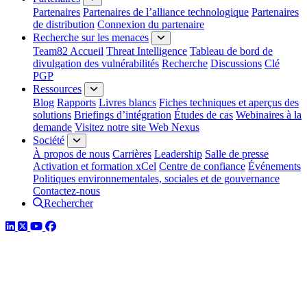
Partenaires
Partenaires de l’alliance technologique
Partenaires
de distribution
Connexion du partenaire
Recherche sur les menaces
Team82 Accueil
Threat Intelligence
Tableau de bord de
divulgation des vulnérabilités
Recherche
Discussions
Clé
PGP
Ressources
Blog
Rapports
Livres blancs
Fiches techniques et aperçus des
solutions
Briefings d’intégration
Études de cas
Webinaires à la
demande
Visitez notre site Web Nexus
Société
À propos de nous
Carrières
Leadership
Salle de presse
Activation et formation xCel
Centre de confiance
Événements
Politiques environnementales, sociales et de gouvernance
Contactez-nous
Rechercher
LinkedIn
Twitter
YouTube
Facebook