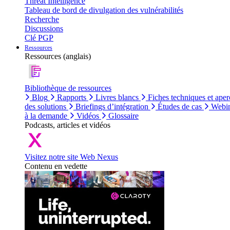
Threat Intelligence
Tableau de bord de divulgation des vulnérabilités
Recherche
Discussions
Clé PGP
Ressources
Ressources (anglais)
Bibliothèque de ressources
Blog
Rapports
Livres blancs
Fiches techniques et aper
des solutions
Briefings d’intégration
Études de cas
Webin
à la demande
Vidéos
Glossaire
Podcasts, articles et vidéos
Visitez notre site Web Nexus
Contenu en vedette