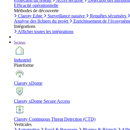
Protection du réseau
Accès sécurisé
Détection des intrusio
Efficacité opérationnelle
Méthodes de découverte
Claroty Edge
Surveillance passive
Requêtes sécurisées
Analyse des fichiers du projet
Enrichissement de l’écosystèm
Intégrations
Afficher toutes les intégrations
Secteurs
Industriel
Plateforme
Claroty xDome
Claroty xDome Secure Access
Claroty Continuous Threat Detection (CTD)
Verticales
Automotive
Food & Beverage
Pharma & Biotech
Affi