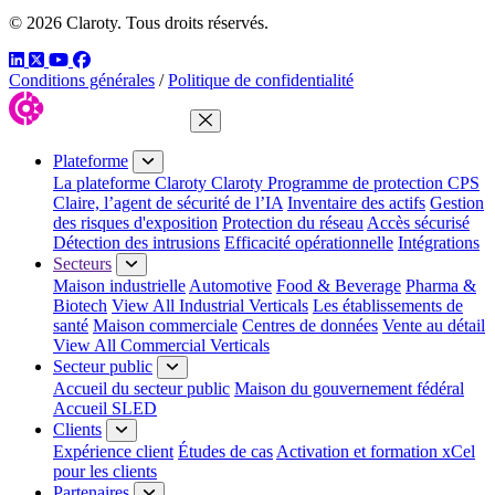
© 2026 Claroty. Tous droits réservés.
LinkedIn
Twitter
YouTube
Facebook
Conditions générales
/
Politique de confidentialité
Fermer le menu
Plateforme
La plateforme Claroty
Claroty Programme de protection CPS
Claire, l’agent de sécurité de l’IA
Inventaire des actifs
Gestion
des risques d'exposition
Protection du réseau
Accès sécurisé
Détection des intrusions
Efficacité opérationnelle
Intégrations
Secteurs
Maison industrielle
Automotive
Food & Beverage
Pharma &
Biotech
View All Industrial Verticals
Les établissements de
santé
Maison commerciale
Centres de données
Vente au détail
View All Commercial Verticals
Secteur public
Accueil du secteur public
Maison du gouvernement fédéral
Accueil SLED
Clients
Expérience client
Études de cas
Activation et formation xCel
pour les clients
Partenaires