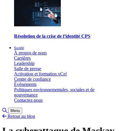
Résolution de la crise de l’identité CPS
Société
À propos de nous
Carrières
Leadership
Salle de presse
Activation et formation xCel
Centre de confiance
Événements
Politiques environnementales, sociales et de
gouvernance
Contactez-nous
Basculer la recherche
Menu
Retour au blog
La cyberattaque de Mackay