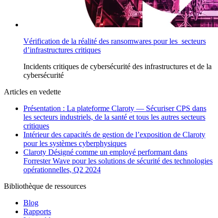
Vérification de la réalité des ransomwares pour les secteurs
d’infrastructures critiques
Incidents
critiques de cybersécurité des infrastructures
et de la
cybersécurité
Articles en vedette
Présentation : La plateforme Claroty — Sécuriser CPS dans
les secteurs industriels, de la santé et tous les autres secteurs
critiques
Intérieur des capacités de gestion de l’exposition de Claroty
pour les systèmes cyberphysiques
Claroty Désigné comme un employé performant dans
Forrester Wave pour les solutions de sécurité des technologies
opérationnelles, Q2 2024
Bibliothèque de ressources
Blog
Rapports