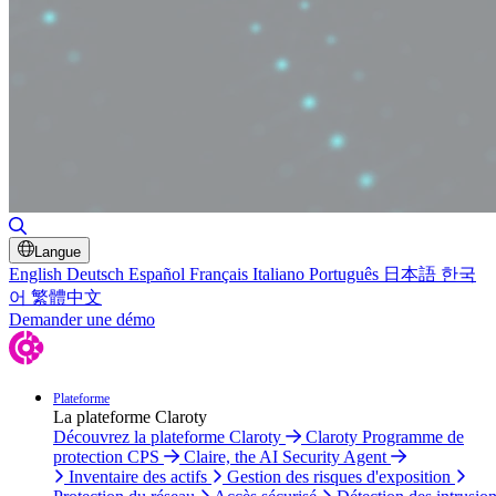
Basculer la recherche
Langue
English
Deutsch
Español
Français
Italiano
Português
日本語
한국
어
繁體中文
Demander une démo
Plateforme
La plateforme Claroty
Découvrez la plateforme Claroty
Claroty Programme de
protection CPS
Claire, the AI Security Agent
Inventaire des actifs
Gestion des risques d'exposition