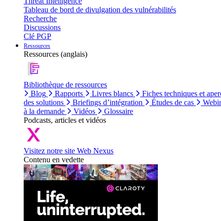
Threat Intelligence
Tableau de bord de divulgation des vulnérabilités
Recherche
Discussions
Clé PGP
Ressources
Ressources (anglais)
Bibliothèque de ressources
Blog
Rapports
Livres blancs
Fiches techniques et aper
des solutions
Briefings d’intégration
Études de cas
Webin
à la demande
Vidéos
Glossaire
Podcasts, articles et vidéos
Visitez notre site Web Nexus
Contenu en vedette