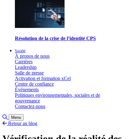
Résolution de la crise de l’identité CPS
Société
À propos de nous
Carrières
Leadership
Salle de presse
Activation et formation xCel
Centre de confiance
Événements
Politiques environnementales, sociales et de
gouvernance
Contactez-nous
Basculer la recherche
Menu
Retour au blog
Vérification de la réalité des