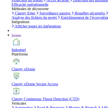
Protection du réseau
Accès sécurisé
Détection des intrusio
Efficacité opérationnelle
Méthodes de découverte
Claroty Edge
Surveillance passive
Requêtes sécurisées
Analyse des fichiers du projet
Enrichissement de l’écosystèm
Intégrations
Afficher toutes les intégrations
Secteurs
Industriel
Plateforme
Claroty xDome
Claroty xDome Secure Access
Claroty Continuous Threat Detection (CTD)
Verticales
Automotive
Food & Beverage
Pharma & Biotech
Affi