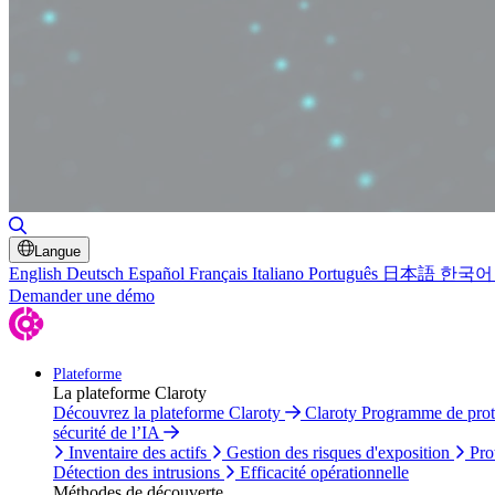
Basculer la recherche
Langue
English
Deutsch
Español
Français
Italiano
Português
日本語
한국어
Demander une démo
Plateforme
La plateforme Claroty
Découvrez la plateforme Claroty
Claroty Programme de pro
sécurité de l’IA
Inventaire des actifs
Gestion des risques d'exposition
Pro
Détection des intrusions
Efficacité opérationnelle
Méthodes de découverte