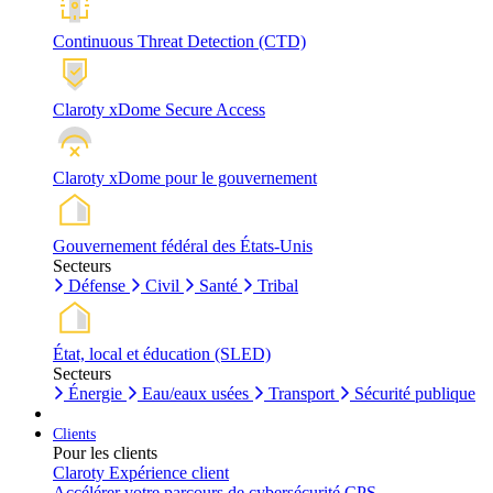
Continuous Threat Detection (CTD)
Claroty xDome Secure Access
Claroty xDome pour le gouvernement
Gouvernement fédéral des États-Unis
Secteurs
Défense
Civil
Santé
Tribal
État, local et éducation (SLED)
Secteurs
Énergie
Eau/eaux usées
Transport
Sécurité publique
Clients
Pour les clients
Claroty Expérience client
Accélérer votre parcours de cybersécurité CPS.