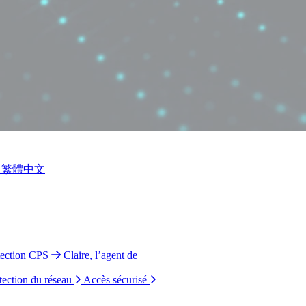
繁體中文
tection CPS
Claire, l’agent de
tection du réseau
Accès sécurisé