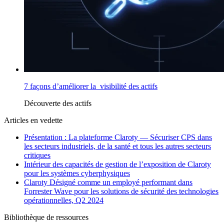
7 façons d’améliorer la visibilité des actifs
Découverte des actifs
Articles en vedette
Présentation : La plateforme Claroty — Sécuriser CPS dans
les secteurs industriels, de la santé et tous les autres secteurs
critiques
Intérieur des capacités de gestion de l’exposition de Claroty
pour les systèmes cyberphysiques
Claroty Désigné comme un employé performant dans
Forrester Wave pour les solutions de sécurité des technologies
opérationnelles, Q2 2024
Bibliothèque de ressources