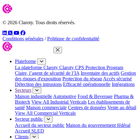
© 2026 Claroty. Tous droits réservés.
LinkedIn
Twitter
YouTube
Facebook
Conditions générales
/
Politique de confidentialité
Fermer le menu
Plateforme
La plateforme Claroty
Claroty CPS Protection Program
Claire, l’agent de sécurité de l’IA
Inventaire des actifs
Gestion
des risques d'exposition
Protection du réseau
Accès sécurisé
Détection des intrusions
Efficacité opérationnelle
Intégrations
Secteurs
Maison industrielle
Automotive
Food & Beverage
Pharma &
Biotech
View All Industrial Verticals
Les établissements de
santé
Maison commerciale
Centres de données
Vente au détail
View All Commercial Verticals
Secteur public
Accueil du secteur public
Maison du gouvernement fédéral
Accueil SLED
Clients