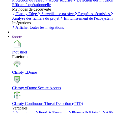
Protection du réseau
Accès sécurisé
Détection des intrusio
Efficacité opérationnelle
Méthodes de découverte
Claroty Edge
Surveillance passive
Requêtes sécurisées
Analyse des fichiers du projet
Enrichissement de l’écosystèm
Intégrations
Afficher toutes les intégrations
Secteurs
Industriel
Plateforme
Claroty xDome
Claroty xDome Secure Access
Claroty Continuous Threat Detection (CTD)
Verticales
Automotive
Food & Beverage
Pharma & Biotech
Affi