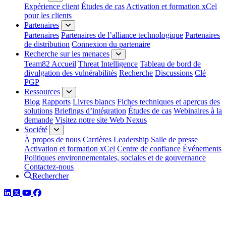
Expérience client
Études de cas
Activation et formation xCel
pour les clients
Partenaires
Partenaires
Partenaires de l’alliance technologique
Partenaires
de distribution
Connexion du partenaire
Recherche sur les menaces
Team82 Accueil
Threat Intelligence
Tableau de bord de
divulgation des vulnérabilités
Recherche
Discussions
Clé
PGP
Ressources
Blog
Rapports
Livres blancs
Fiches techniques et aperçus des
solutions
Briefings d’intégration
Études de cas
Webinaires à la
demande
Visitez notre site Web Nexus
Société
À propos de nous
Carrières
Leadership
Salle de presse
Activation et formation xCel
Centre de confiance
Événements
Politiques environnementales, sociales et de gouvernance
Contactez-nous
Rechercher
LinkedIn
Twitter
YouTube
Facebook