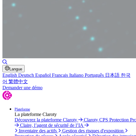
Basculer la recherche
Langue
English
Deutsch
Español
Français
Italiano
Português
日本語
한국
어
繁體中文
Demander une démo
Plateforme
La plateforme Claroty
Découvrez la plateforme Claroty
Claroty CPS Protection Pr
Claire, l’agent de sécurité de l’IA
Inventaire des actifs
Gestion des risques d'exposition