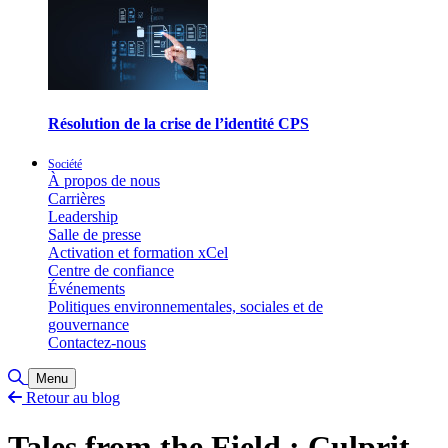
Résolution de la crise de l’identité CPS
Société
À propos de nous
Carrières
Leadership
Salle de presse
Activation et formation xCel
Centre de confiance
Événements
Politiques environnementales, sociales et de
gouvernance
Contactez-nous
Basculer la recherche
Menu
Retour au blog
Tales from the Field : Culprit