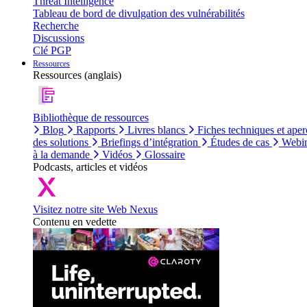
Threat Intelligence
Tableau de bord de divulgation des vulnérabilités
Recherche
Discussions
Clé PGP
Ressources
Ressources (anglais)
Bibliothèque de ressources
Blog
Rapports
Livres blancs
Fiches techniques et aper
des solutions
Briefings d’intégration
Études de cas
Webin
à la demande
Vidéos
Glossaire
Podcasts, articles et vidéos
Visitez notre site Web Nexus
Contenu en vedette