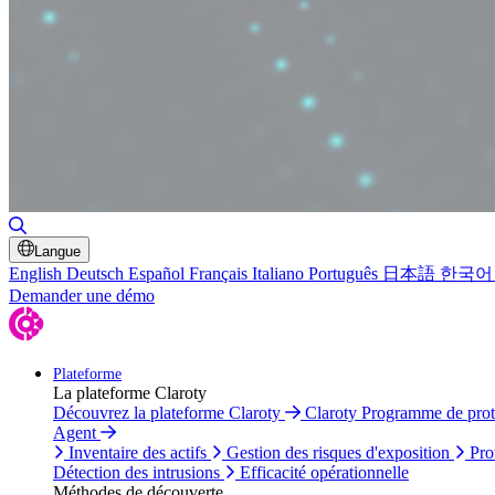
Basculer la recherche
Langue
English
Deutsch
Español
Français
Italiano
Português
日本語
한국어
Demander une démo
Plateforme
La plateforme Claroty
Découvrez la plateforme Claroty
Claroty Programme de pro
Agent
Inventaire des actifs
Gestion des risques d'exposition
Pro
Détection des intrusions
Efficacité opérationnelle
Méthodes de découverte