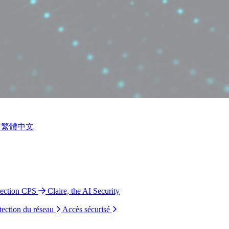
繁體中文
tection CPS
Claire, the AI Security
tection du réseau
Accès sécurisé