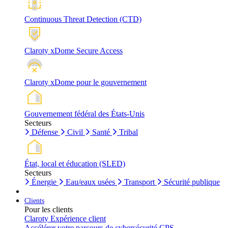
Continuous Threat Detection (CTD)
Claroty xDome Secure Access
Claroty xDome pour le gouvernement
Gouvernement fédéral des États-Unis
Secteurs
Défense
Civil
Santé
Tribal
État, local et éducation (SLED)
Secteurs
Énergie
Eau/eaux usées
Transport
Sécurité publique
Clients
Pour les clients
Claroty Expérience client
Accélérer votre parcours de cybersécurité CPS.