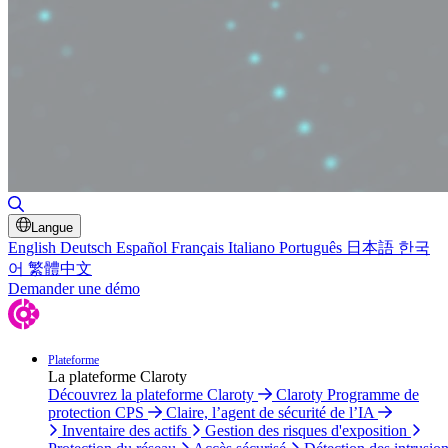
Basculer la recherche
Langue
English
Deutsch
Español
Français
Italiano
Português
日本語
한국
어
繁體中文
Demander une démo
Plateforme
La plateforme Claroty
Découvrez la plateforme Claroty
Claroty Programme de
protection CPS
Claire, l’agent de sécurité de l’IA
Inventaire des actifs
Gestion des risques d'exposition