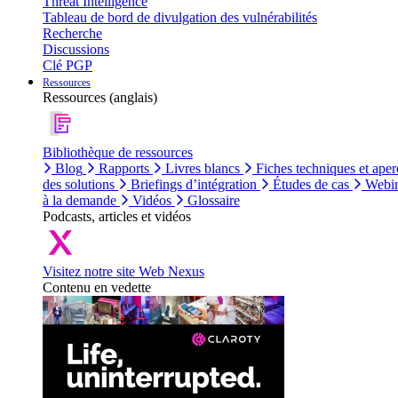
Threat Intelligence
Tableau de bord de divulgation des vulnérabilités
Recherche
Discussions
Clé PGP
Ressources
Ressources (anglais)
Bibliothèque de ressources
Blog
Rapports
Livres blancs
Fiches techniques et aper
des solutions
Briefings d’intégration
Études de cas
Webin
à la demande
Vidéos
Glossaire
Podcasts, articles et vidéos
Visitez notre site Web Nexus
Contenu en vedette