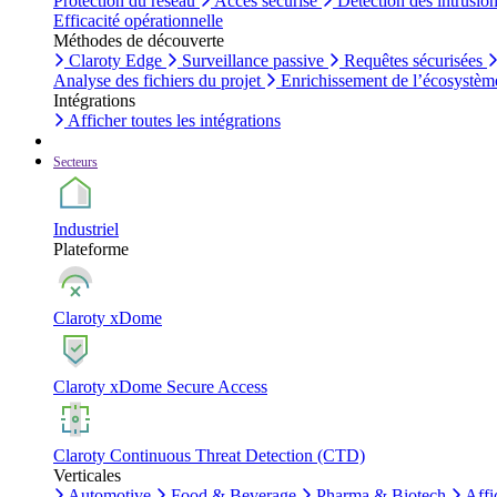
Protection du réseau
Accès sécurisé
Détection des intrusio
Efficacité opérationnelle
Méthodes de découverte
Claroty Edge
Surveillance passive
Requêtes sécurisées
Analyse des fichiers du projet
Enrichissement de l’écosystèm
Intégrations
Afficher toutes les intégrations
Secteurs
Industriel
Plateforme
Claroty xDome
Claroty xDome Secure Access
Claroty Continuous Threat Detection (CTD)
Verticales
Automotive
Food & Beverage
Pharma & Biotech
Affi