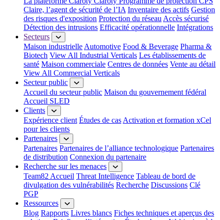
La plateforme Claroty
Claroty Programme de protection CPS
Claire, l’agent de sécurité de l’IA
Inventaire des actifs
Gestion
des risques d'exposition
Protection du réseau
Accès sécurisé
Détection des intrusions
Efficacité opérationnelle
Intégrations
Secteurs
Maison industrielle
Automotive
Food & Beverage
Pharma &
Biotech
View All Industrial Verticals
Les établissements de
santé
Maison commerciale
Centres de données
Vente au détail
View All Commercial Verticals
Secteur public
Accueil du secteur public
Maison du gouvernement fédéral
Accueil SLED
Clients
Expérience client
Études de cas
Activation et formation xCel
pour les clients
Partenaires
Partenaires
Partenaires de l’alliance technologique
Partenaires
de distribution
Connexion du partenaire
Recherche sur les menaces
Team82 Accueil
Threat Intelligence
Tableau de bord de
divulgation des vulnérabilités
Recherche
Discussions
Clé
PGP
Ressources
Blog
Rapports
Livres blancs
Fiches techniques et aperçus des