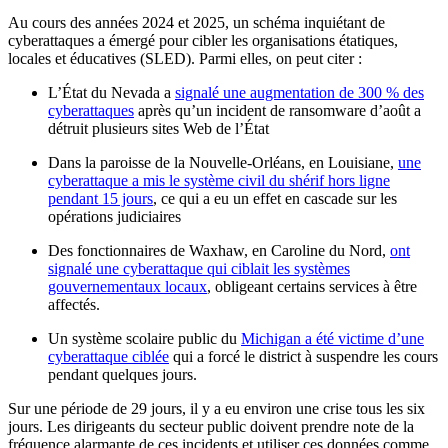
Au cours des années 2024 et 2025, un schéma inquiétant de
cyberattaques a émergé pour cibler les organisations étatiques,
locales et éducatives (SLED). Parmi elles, on peut citer :
L’État du Nevada a
signalé une augmentation de 300 % des
cyberattaques
après qu’un incident de ransomware d’août a
détruit plusieurs sites Web de l’État
Dans la paroisse de la Nouvelle-Orléans, en Louisiane,
une
cyberattaque a mis le système civil du shérif hors ligne
pendant 15 jours
, ce qui a eu un effet en cascade sur les
opérations judiciaires
Des fonctionnaires de Waxhaw, en Caroline du Nord,
ont
signalé une cyberattaque qui ciblait les systèmes
gouvernementaux locaux
, obligeant certains services à être
affectés.
Un système scolaire public du
Michigan a été victime d’une
cyberattaque ciblée
qui a forcé le district à suspendre les cours
pendant quelques jours.
Sur une période de 29 jours, il y a eu environ une crise tous les six
jours. Les dirigeants du secteur public doivent prendre note de la
fréquence alarmante de ces incidents et utiliser ces données comme