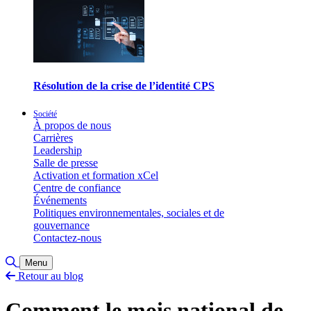
Résolution de la crise de l’identité CPS
Société
À propos de nous
Carrières
Leadership
Salle de presse
Activation et formation xCel
Centre de confiance
Événements
Politiques environnementales, sociales et de
gouvernance
Contactez-nous
Basculer la recherche
Menu
Retour au blog
Comment le mois national de