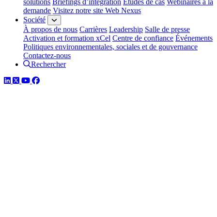
solutions
Briefings d’intégration
Études de cas
Webinaires à la
demande
Visitez notre site Web Nexus
Société
À propos de nous
Carrières
Leadership
Salle de presse
Activation et formation xCel
Centre de confiance
Événements
Politiques environnementales, sociales et de gouvernance
Contactez-nous
Rechercher
LinkedIn
Twitter
YouTube
Facebook