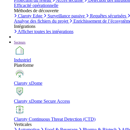
Protection du réseau
Accès sécurisé
Détection des intrusio
Efficacité opérationnelle
Méthodes de découverte
Claroty Edge
Surveillance passive
Requêtes sécurisées
Analyse des fichiers du projet
Enrichissement de l’écosystèm
Intégrations
Afficher toutes les intégrations
Secteurs
Industriel
Plateforme
Claroty xDome
Claroty xDome Secure Access
Claroty Continuous Threat Detection (CTD)
Verticales
Automotive
Food & Beverage
Pharma & Biotech
Affi