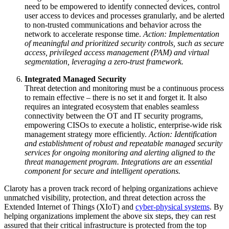
need to be empowered to identify connected devices, control
user access to devices and processes granularly, and be alerted
to non-trusted communications and behavior across the
network to accelerate response time.
Action: Implementation
of meaningful and prioritized security controls, such as secure
access, privileged access management (PAM) and virtual
segmentation, leveraging a zero-trust framework.
Integrated Managed Security
Threat detection and monitoring must be a continuous process
to remain effective – there is no set it and forget it. It also
requires an integrated ecosystem that enables seamless
connectivity between the OT and IT security programs,
empowering CISOs to execute a holistic, enterprise-wide risk
management strategy more efficiently.
Action: Identification
and establishment of robust and repeatable managed security
services for ongoing monitoring and alerting aligned to the
threat management program. Integrations are an essential
component for secure and intelligent operations.
Claroty has a proven track record of helping organizations achieve
unmatched visibility, protection, and threat detection across the
Extended Internet of Things (XIoT) and
cyber-physical systems
. By
helping organizations implement the above six steps, they can rest
assured that their critical infrastructure is protected from the top