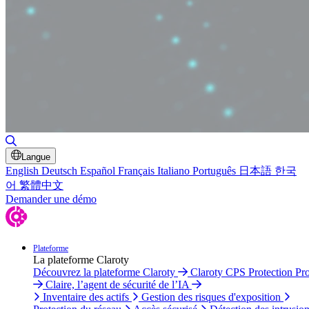
Basculer la recherche
Langue
English
Deutsch
Español
Français
Italiano
Português
日本語
한국
어
繁體中文
Demander une démo
Plateforme
La plateforme Claroty
Découvrez la plateforme Claroty
Claroty CPS Protection Pr
Claire, l’agent de sécurité de l’IA
Inventaire des actifs
Gestion des risques d'exposition