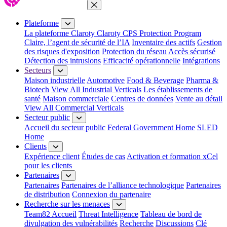
Fermer le menu
Plateforme
La plateforme Claroty
Claroty CPS Protection Program
Claire, l’agent de sécurité de l’IA
Inventaire des actifs
Gestion
des risques d'exposition
Protection du réseau
Accès sécurisé
Détection des intrusions
Efficacité opérationnelle
Intégrations
Secteurs
Maison industrielle
Automotive
Food & Beverage
Pharma &
Biotech
View All Industrial Verticals
Les établissements de
santé
Maison commerciale
Centres de données
Vente au détail
View All Commercial Verticals
Secteur public
Accueil du secteur public
Federal Government Home
SLED
Home
Clients
Expérience client
Études de cas
Activation et formation xCel
pour les clients
Partenaires
Partenaires
Partenaires de l’alliance technologique
Partenaires
de distribution
Connexion du partenaire
Recherche sur les menaces
Team82 Accueil
Threat Intelligence
Tableau de bord de
divulgation des vulnérabilités
Recherche
Discussions
Clé