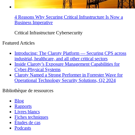
4 Reasons Why Securing Critical Infrastructure Is Now a
Business Imperative
Critical Infrastructure Cybersecurity
Featured Articles
Introducing: The Claroty Platform — Securing CPS across
industrial, healthcare, and all other critical sectors
Inside Claroty’s Exposure Management Capabilities for
Cyber-Physical Systems
Claroty Named a Strong Performer in Forrester Wave for
Operational Technology Security Solutions, Q2 2024
Bibliothèque de ressources
Blog
Rapports
Livres blancs
Fiches techniques
Études de cas
Podcasts