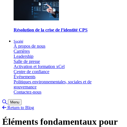
Résolution de la crise de l’identité CPS
Société
À propos de nous
Carrières
Leadership
Salle de presse
Activation et formation xCel
Centre de confiance
Événements
Politiques environnementales, sociales et de
gouvernance
Contactez-nous
Basculer la recherche
Menu
Return to Blog
Éléments fondamentaux pour