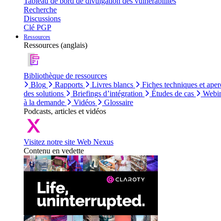
Tableau de bord de divulgation des vulnérabilités
Recherche
Discussions
Clé PGP
Ressources
Ressources (anglais)
Bibliothèque de ressources
Blog
Rapports
Livres blancs
Fiches techniques et aper
des solutions
Briefings d’intégration
Études de cas
Webin
à la demande
Vidéos
Glossaire
Podcasts, articles et vidéos
Visitez notre site Web Nexus
Contenu en vedette