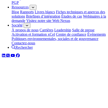
PGP
Ressources
Blog
Rapports
Livres blancs
Fiches techniques et aperçus des
solutions
Briefings d’intégration
Études de cas
Webinaires à la
demande
Visitez notre site Web Nexus
Société
À propos de nous
Carrières
Leadership
Salle de presse
Activation et formation xCel
Centre de confiance
Événements
Politiques environnementales, sociales et de gouvernance
Contactez-nous
Rechercher
LinkedIn
Twitter
YouTube
Facebook