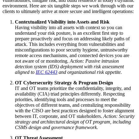
vulnerabilities, mitigate risk, and build resilience in today's dynamic
environment. Here are six tangible steps we work through with our
clients to ultimately arrive at more secure and intelligent operations:
Contextualized Visibility into Assets and Risk
Having visibility into all assets with context so you can
understand your risk posture, is an excellent first step to
prepare proactively and focus on addressing likely paths of
attack. This includes everything from vulnerabilities and
misconfigurations to poor security hygiene, untrustworthy
remote access mechanisms, and connected devices you are
not aware of or monitoring.
Action: Passive intrusion
detection system (IDS) deployment with risk assessment
aligned to
IEC 62443
and organizational risk appetite.
OT Cybersecurity Strategy & Program Design
IT and OT teams prioritize the confidentiality, integrity, and
availability (CIA) triad principles differently. Respecting
priorities, identifying tools and processes to meet the
objectives of different teams, and centralizing responsibility
with the CISO are best practices designed to foster alignment
between IT, corporate, and OT stakeholders.
Action: Security
strategy and architectural design of OT program, including
CSMS design and governance framework.
OT Threat Assessment