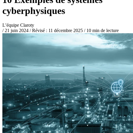
cyberphysiques
L’équipe Claroty
/
21 juin 2024
/
Révisé :
11 décembre 2025
/
10 min de lecture