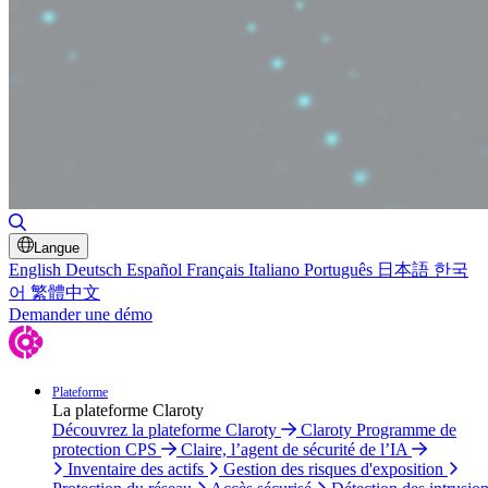
Basculer la recherche
Langue
English
Deutsch
Español
Français
Italiano
Português
日本語
한국
어
繁體中文
Demander une démo
Plateforme
La plateforme Claroty
Découvrez la plateforme Claroty
Claroty Programme de
protection CPS
Claire, l’agent de sécurité de l’IA
Inventaire des actifs
Gestion des risques d'exposition