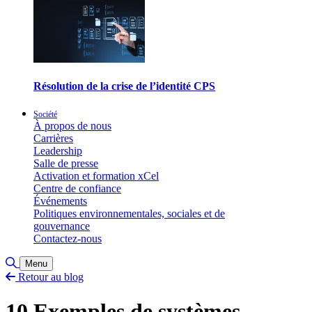
Résolution de la crise de l’identité CPS
Société
À propos de nous
Carrières
Leadership
Salle de presse
Activation et formation xCel
Centre de confiance
Événements
Politiques environnementales, sociales et de
gouvernance
Contactez-nous
Basculer la recherche
Menu
Retour au blog
10 Exemples de systèmes