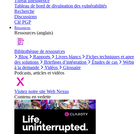
Threat Intelligence
Tableau de bord de divulgation des vulnérabilités
Recherche
Discussions
Clé PGP
Ressources
Ressources (anglais)
Bibliothèque de ressources
Blog
Rapports
Livres blancs
Fiches techniques et aper
des solutions
Briefings d’intégration
Études de cas
Webin
à la demande
Vidéos
Glossaire
Podcasts, articles et vidéos
Visitez notre site Web Nexus
Contenu en vedette