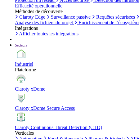
Protection du réseau
Accès sécurisé
Détection des intrusio
Efficacité opérationnelle
Méthodes de découverte
Claroty Edge
Surveillance passive
Requêtes sécurisées
Analyse des fichiers du projet
Enrichissement de l’écosystèm
Intégrations
Afficher toutes les intégrations
Secteurs
Industriel
Plateforme
Claroty xDome
Claroty xDome Secure Access
Claroty Continuous Threat Detection (CTD)
Verticales
Automotive
Food & Beverage
Pharma & Biotech
Affi