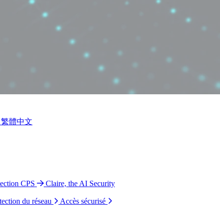
繁體中文
tection CPS
Claire, the AI Security
tection du réseau
Accès sécurisé