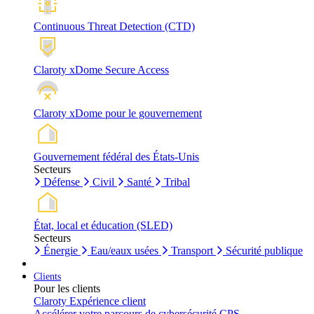
Continuous Threat Detection (CTD)
Claroty xDome Secure Access
Claroty xDome pour le gouvernement
Gouvernement fédéral des États-Unis
Secteurs
Défense
Civil
Santé
Tribal
État, local et éducation (SLED)
Secteurs
Énergie
Eau/eaux usées
Transport
Sécurité publique
Clients
Pour les clients
Claroty Expérience client
Accélérer votre parcours de cybersécurité CPS.