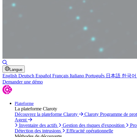
Basculer la recherche
Langue
English
Deutsch
Español
Français
Italiano
Português
日本語
한국어
Demander une démo
Plateforme
La plateforme Claroty
Découvrez la plateforme Claroty
Claroty Programme de pro
Agent
Inventaire des actifs
Gestion des risques d'exposition
Pro
Détection des intrusions
Efficacité opérationnelle
Méthodes de découverte