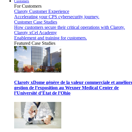
Customers
For Customers
Claroty Customer Experience
Accelerating your CPS cybersecurity journey.
Customer Case Studies
How customers secure their critical operations with Claroty.
Claroty xCel Academy
Enablement and training for customers.
Featured Case Studies
Claroty xDome génère de la valeur commerciale et améliore
gestion de l’exposition au Wexner Medical Center de
l’Université d’État de l’Ohio