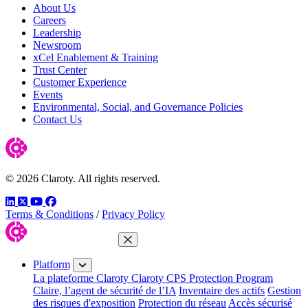
About Us
Careers
Leadership
Newsroom
xCel Enablement & Training
Trust Center
Customer Experience
Events
Environmental, Social, and Governance Policies
Contact Us
© 2026 Claroty. All rights reserved.
LinkedIn
Twitter
YouTube
Facebook
Terms & Conditions
/
Privacy Policy
Close Menu
Platform
La plateforme Claroty
Claroty CPS Protection Program
Claire, l’agent de sécurité de l’IA
Inventaire des actifs
Gestion
des risques d'exposition
Protection du réseau
Accès sécurisé