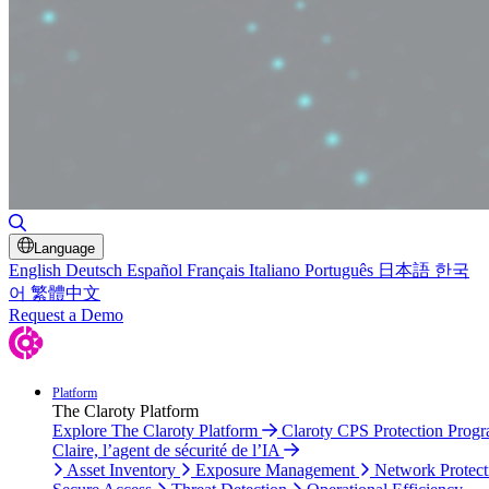
Toggle Search
Language
English
Deutsch
Español
Français
Italiano
Português
日本語
한국
어
繁體中文
Request a Demo
Platform
The Claroty Platform
Explore The Claroty Platform
Claroty CPS Protection Prog
Claire, l’agent de sécurité de l’IA
Asset Inventory
Exposure Management
Network Protect