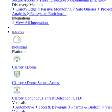
Secure Access
Threat Detection
Operational Efficiency
Discovery Methods
Claroty Edge
Passive Monitoring
Safe Queries
Project
Analysis
Ecosystem Enrichment
Integrations
View All Integrations
Industries
Industrial
Platform
Claroty xDome
Claroty xDome Secure Access
Claroty Continuous Threat Detection (CTD)
Verticals
Automotive
Food & Beverage
Pharma & Biotech
Vie
Verticals