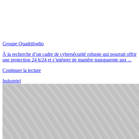
Groupe Quadrifoglio
À la recherche d’un cadre de cybersécurité robuste qui pourrait offrir
une protection 24 h/24 et s’intégrer de manière transparente aux ...
Continuer la lecture
Industriel