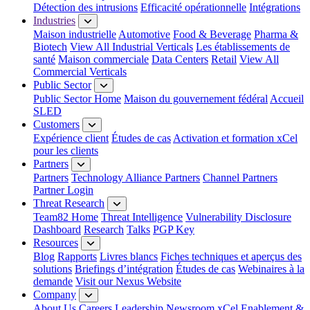
Détection des intrusions
Efficacité opérationnelle
Intégrations
Industries
Maison industrielle
Automotive
Food & Beverage
Pharma &
Biotech
View All Industrial Verticals
Les établissements de
santé
Maison commerciale
Data Centers
Retail
View All
Commercial Verticals
Public Sector
Public Sector Home
Maison du gouvernement fédéral
Accueil
SLED
Customers
Expérience client
Études de cas
Activation et formation xCel
pour les clients
Partners
Partners
Technology Alliance Partners
Channel Partners
Partner Login
Threat Research
Team82 Home
Threat Intelligence
Vulnerability Disclosure
Dashboard
Research
Talks
PGP Key
Resources
Blog
Rapports
Livres blancs
Fiches techniques et aperçus des
solutions
Briefings d’intégration
Études de cas
Webinaires à la
demande
Visit our Nexus Website
Company
About Us
Careers
Leadership
Newsroom
xCel Enablement &