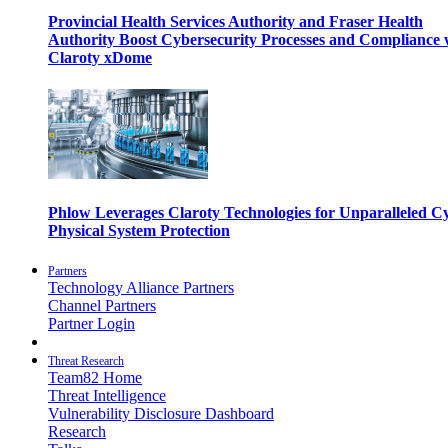
Provincial Health Services Authority and Fraser Health
Authority Boost Cybersecurity Processes and Compliance 
Claroty xDome
Phlow Leverages Claroty Technologies for Unparalleled C
Physical System Protection
Partners
Technology Alliance Partners
Channel Partners
Partner Login
Threat Research
Team82 Home
Threat Intelligence
Vulnerability Disclosure Dashboard
Research