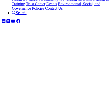
Training
Trust Center
Events
Environmental, Social, and
Governance Policies
Contact Us
Search
LinkedIn
Twitter
YouTube
Facebook