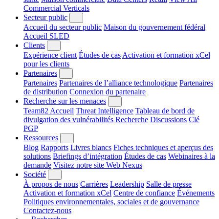
Commercial Verticals
Secteur public
Accueil du secteur public
Maison du gouvernement fédéral
Accueil SLED
Clients
Expérience client
Études de cas
Activation et formation xCel
pour les clients
Partenaires
Partenaires
Partenaires de l’alliance technologique
Partenaires
de distribution
Connexion du partenaire
Recherche sur les menaces
Team82 Accueil
Threat Intelligence
Tableau de bord de
divulgation des vulnérabilités
Recherche
Discussions
Clé
PGP
Ressources
Blog
Rapports
Livres blancs
Fiches techniques et aperçus des
solutions
Briefings d’intégration
Études de cas
Webinaires à la
demande
Visitez notre site Web Nexus
Société
À propos de nous
Carrières
Leadership
Salle de presse
Activation et formation xCel
Centre de confiance
Événements
Politiques environnementales, sociales et de gouvernance
Contactez-nous