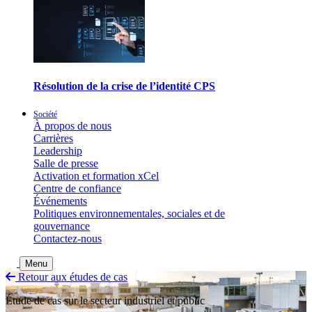
Résolution de la crise de l’identité CPS
Société
À propos de nous
Carrières
Leadership
Salle de presse
Activation et formation xCel
Centre de confiance
Événements
Politiques environnementales, sociales et de
gouvernance
Contactez-nous
Basculer la recherche
Menu
Retour aux études de cas
Étude de cas sur le secteur industriel et public