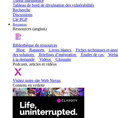
Threat Intelligence
Tableau de bord de divulgation des vulnérabilités
Recherche
Discussions
Clé PGP
Ressources
Ressources (anglais)
Bibliothèque de ressources
Blog
Rapports
Livres blancs
Fiches techniques et aper
des solutions
Briefings d’intégration
Études de cas
Webin
à la demande
Vidéos
Glossaire
Podcasts, articles et vidéos
Visitez notre site Web Nexus
Contenu en vedette