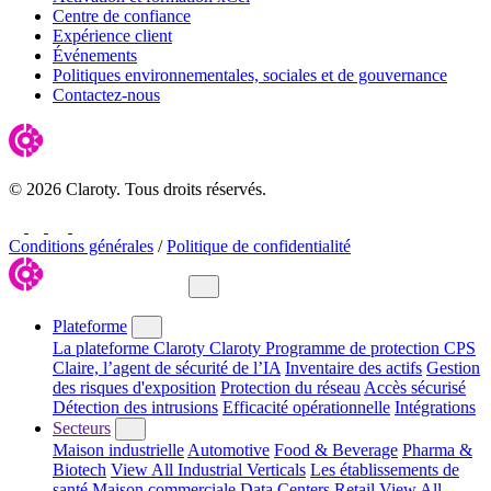
Centre de confiance
Expérience client
Événements
Politiques environnementales, sociales et de gouvernance
Contactez-nous
© 2026 Claroty. Tous droits réservés.
LinkedIn
Twitter
YouTube
Facebook
Conditions générales
/
Politique de confidentialité
Fermer le menu
Plateforme
La plateforme Claroty
Claroty Programme de protection CPS
Claire, l’agent de sécurité de l’IA
Inventaire des actifs
Gestion
des risques d'exposition
Protection du réseau
Accès sécurisé
Détection des intrusions
Efficacité opérationnelle
Intégrations
Secteurs
Maison industrielle
Automotive
Food & Beverage
Pharma &
Biotech
View All Industrial Verticals
Les établissements de
santé
Maison commerciale
Data Centers
Retail
View All