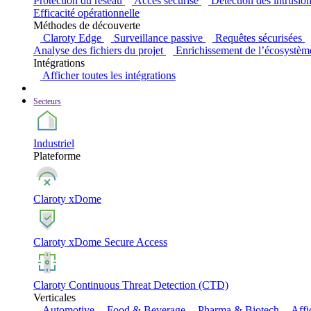
Protection du réseau
Accès sécurisé
Détection des intrusio
Efficacité opérationnelle
Méthodes de découverte
Claroty Edge
Surveillance passive
Requêtes sécurisées
Analyse des fichiers du projet
Enrichissement de l’écosystèm
Intégrations
Afficher toutes les intégrations
Secteurs
Industriel
Plateforme
Claroty xDome
Claroty xDome Secure Access
Claroty Continuous Threat Detection (CTD)
Verticales
Automotive
Food & Beverage
Pharma & Biotech
Affi