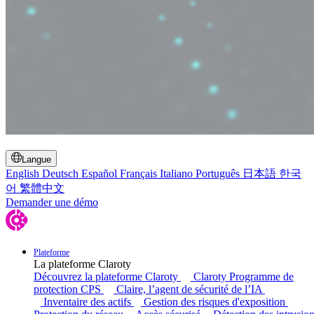
Basculer la recherche
Langue
English
Deutsch
Español
Français
Italiano
Português
日本語
한국
어
繁體中文
Demander une démo
Plateforme
La plateforme Claroty
Découvrez la plateforme Claroty
Claroty Programme de
protection CPS
Claire, l’agent de sécurité de l’IA
Inventaire des actifs
Gestion des risques d'exposition