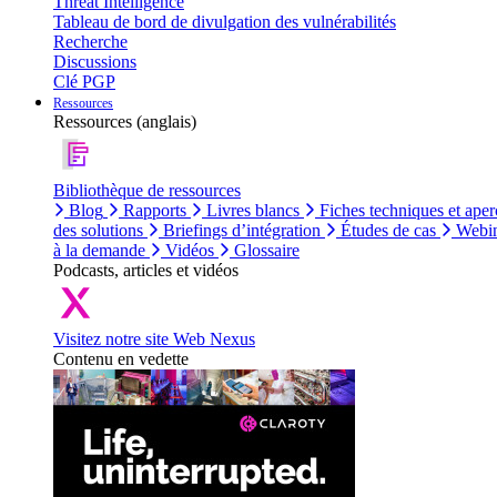
Threat Intelligence
Tableau de bord de divulgation des vulnérabilités
Recherche
Discussions
Clé PGP
Ressources
Ressources (anglais)
Bibliothèque de ressources
Blog
Rapports
Livres blancs
Fiches techniques et aper
des solutions
Briefings d’intégration
Études de cas
Webin
à la demande
Vidéos
Glossaire
Podcasts, articles et vidéos
Visitez notre site Web Nexus
Contenu en vedette