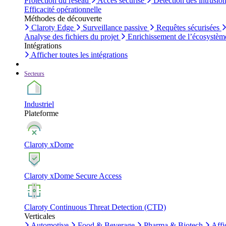
Protection du réseau
Accès sécurisé
Détection des intrusio
Efficacité opérationnelle
Méthodes de découverte
Claroty Edge
Surveillance passive
Requêtes sécurisées
Analyse des fichiers du projet
Enrichissement de l’écosystèm
Intégrations
Afficher toutes les intégrations
Secteurs
Industriel
Plateforme
Claroty xDome
Claroty xDome Secure Access
Claroty Continuous Threat Detection (CTD)
Verticales
Automotive
Food & Beverage
Pharma & Biotech
Affi