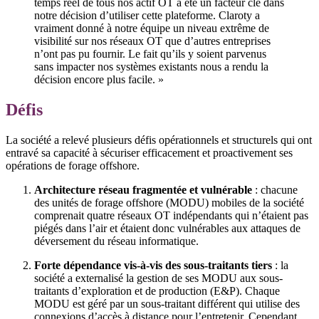
temps réel de tous nos actif OT a été un facteur clé dans
notre décision d’utiliser cette plateforme. Claroty a
vraiment donné à notre équipe un niveau extrême de
visibilité sur nos réseaux OT que d’autres entreprises
n’ont pas pu fournir. Le fait qu’ils y soient parvenus
sans impacter nos systèmes existants nous a rendu la
décision encore plus facile. »
Défis
La société a relevé plusieurs défis opérationnels et structurels qui ont
entravé sa capacité à sécuriser efficacement et proactivement ses
opérations de forage offshore.
Architecture réseau fragmentée et vulnérable
: chacune
des unités de forage offshore (MODU) mobiles de la société
comprenait quatre réseaux OT indépendants qui n’étaient pas
piégés dans l’air et étaient donc vulnérables aux attaques de
déversement du réseau informatique.
Forte dépendance vis-à-vis des sous-traitants tiers
: la
société a externalisé la gestion de ses MODU aux sous-
traitants d’exploration et de production (E&P). Chaque
MODU est géré par un sous-traitant différent qui utilise des
connexions d’accès à distance pour l’entretenir. Cependant,