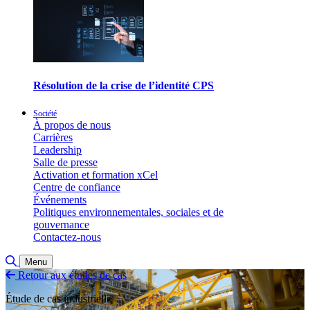
Résolution de la crise de l’identité CPS
Société
À propos de nous
Carrières
Leadership
Salle de presse
Activation et formation xCel
Centre de confiance
Événements
Politiques environnementales, sociales et de
gouvernance
Contactez-nous
Basculer la recherche
Menu
Retour aux études de cas
Étude de cas industrielle