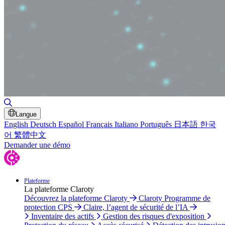
Basculer la recherche
Langue
English
Deutsch
Español
Français
Italiano
Português
日本語
한국
어
繁體中文
Demander une démo
Plateforme
La plateforme Claroty
Découvrez la plateforme Claroty
Claroty Programme de
protection CPS
Claire, l’agent de sécurité de l’IA
Inventaire des actifs
Gestion des risques d'exposition