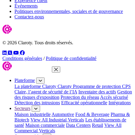
Expérience client
Événements
Politiques environnementales, sociales et de gouvernance
Contactez-nous
© 2026 Claroty. Tous droits réservés.
LinkedIn
Twitter
YouTube
Facebook
Conditions générales
/
Politique de confidentialité
Fermer le menu
Plateforme
La plateforme Claroty
Claroty Programme de protection CPS
Claire, l’agent de sécurité de l’IA
Inventaire des actifs
Gestion
des risques d'exposition
Protection du réseau
Accès sécurisé
Détection des intrusions
Efficacité opérationnelle
Intégrations
Secteurs
Maison industrielle
Automotive
Food & Beverage
Pharma &
Biotech
View All Industrial Verticals
Les établissements de
santé
Maison commerciale
Data Centers
Retail
View All
Commercial Verticals