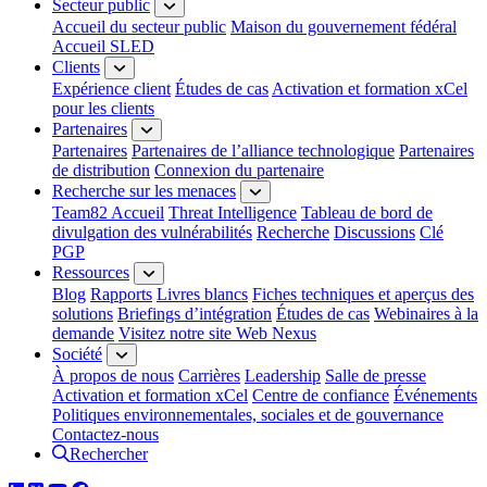
Secteur public
Accueil du secteur public
Maison du gouvernement fédéral
Accueil SLED
Clients
Expérience client
Études de cas
Activation et formation xCel
pour les clients
Partenaires
Partenaires
Partenaires de l’alliance technologique
Partenaires
de distribution
Connexion du partenaire
Recherche sur les menaces
Team82 Accueil
Threat Intelligence
Tableau de bord de
divulgation des vulnérabilités
Recherche
Discussions
Clé
PGP
Ressources
Blog
Rapports
Livres blancs
Fiches techniques et aperçus des
solutions
Briefings d’intégration
Études de cas
Webinaires à la
demande
Visitez notre site Web Nexus
Société
À propos de nous
Carrières
Leadership
Salle de presse
Activation et formation xCel
Centre de confiance
Événements
Politiques environnementales, sociales et de gouvernance
Contactez-nous
Rechercher