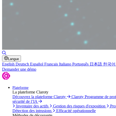
Basculer la recherche
Langue
English
Deutsch
Español
Français
Italiano
Português
日本語
한국어
Demander une démo
Plateforme
La plateforme Claroty
Découvrez la plateforme Claroty
Claroty Programme de pro
sécurité de l’IA
Inventaire des actifs
Gestion des risques d'exposition
Pro
Détection des intrusions
Efficacité opérationnelle
Méthodes de découverte