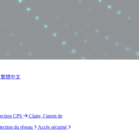
繁體中文
tection CPS
Claire, l’agent de
tection du réseau
Accès sécurisé