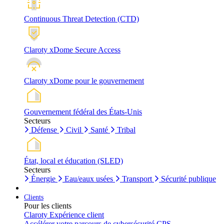
Continuous Threat Detection (CTD)
Claroty xDome Secure Access
Claroty xDome pour le gouvernement
Gouvernement fédéral des États-Unis
Secteurs
Défense
Civil
Santé
Tribal
État, local et éducation (SLED)
Secteurs
Énergie
Eau/eaux usées
Transport
Sécurité publique
Clients
Pour les clients
Claroty Expérience client
Accélérer votre parcours de cybersécurité CPS.