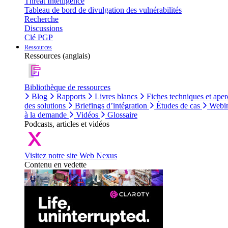
Threat Intelligence
Tableau de bord de divulgation des vulnérabilités
Recherche
Discussions
Clé PGP
Ressources
Ressources (anglais)
Bibliothèque de ressources
Blog
Rapports
Livres blancs
Fiches techniques et aper
des solutions
Briefings d’intégration
Études de cas
Webin
à la demande
Vidéos
Glossaire
Podcasts, articles et vidéos
Visitez notre site Web Nexus
Contenu en vedette