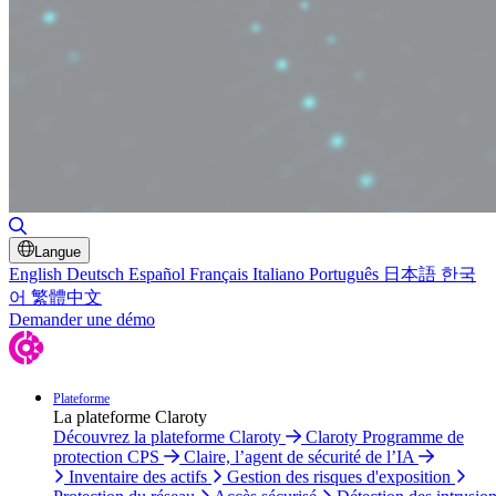
Basculer la recherche
Langue
English
Deutsch
Español
Français
Italiano
Português
日本語
한국
어
繁體中文
Demander une démo
Plateforme
La plateforme Claroty
Découvrez la plateforme Claroty
Claroty Programme de
protection CPS
Claire, l’agent de sécurité de l’IA
Inventaire des actifs
Gestion des risques d'exposition