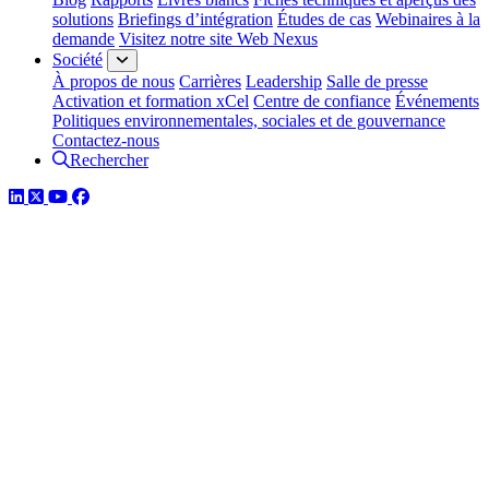
solutions
Briefings d’intégration
Études de cas
Webinaires à la
demande
Visitez notre site Web Nexus
Société
À propos de nous
Carrières
Leadership
Salle de presse
Activation et formation xCel
Centre de confiance
Événements
Politiques environnementales, sociales et de gouvernance
Contactez-nous
Rechercher
LinkedIn
Twitter
YouTube
Facebook