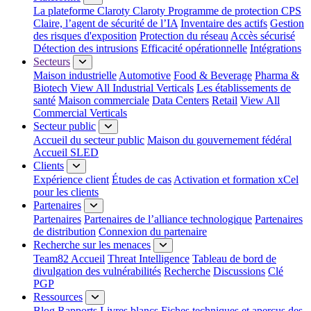
La plateforme Claroty
Claroty Programme de protection CPS
Claire, l’agent de sécurité de l’IA
Inventaire des actifs
Gestion
des risques d'exposition
Protection du réseau
Accès sécurisé
Détection des intrusions
Efficacité opérationnelle
Intégrations
Secteurs
Maison industrielle
Automotive
Food & Beverage
Pharma &
Biotech
View All Industrial Verticals
Les établissements de
santé
Maison commerciale
Data Centers
Retail
View All
Commercial Verticals
Secteur public
Accueil du secteur public
Maison du gouvernement fédéral
Accueil SLED
Clients
Expérience client
Études de cas
Activation et formation xCel
pour les clients
Partenaires
Partenaires
Partenaires de l’alliance technologique
Partenaires
de distribution
Connexion du partenaire
Recherche sur les menaces
Team82 Accueil
Threat Intelligence
Tableau de bord de
divulgation des vulnérabilités
Recherche
Discussions
Clé
PGP
Ressources
Blog
Rapports
Livres blancs
Fiches techniques et aperçus des