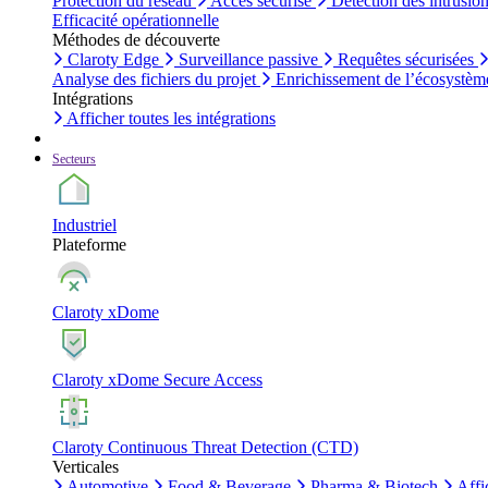
Protection du réseau
Accès sécurisé
Détection des intrusio
Efficacité opérationnelle
Méthodes de découverte
Claroty Edge
Surveillance passive
Requêtes sécurisées
Analyse des fichiers du projet
Enrichissement de l’écosystèm
Intégrations
Afficher toutes les intégrations
Secteurs
Industriel
Plateforme
Claroty xDome
Claroty xDome Secure Access
Claroty Continuous Threat Detection (CTD)
Verticales
Automotive
Food & Beverage
Pharma & Biotech
Affi