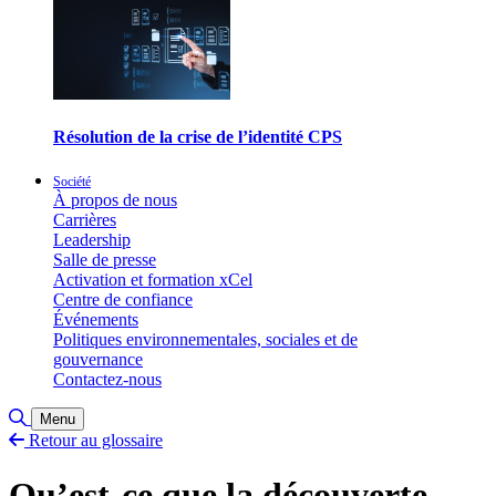
Résolution de la crise de l’identité CPS
Société
À propos de nous
Carrières
Leadership
Salle de presse
Activation et formation xCel
Centre de confiance
Événements
Politiques environnementales, sociales et de
gouvernance
Contactez-nous
Basculer la recherche
Menu
Retour au glossaire
Qu’est-ce que la découverte