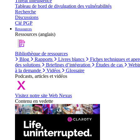
Threat Intelligence
Tableau de bord de divulgation des vulnérabilités
Recherche
Discussions
Clé PGP
Ressources
Ressources (anglais)
Bibliothèque de ressources
Blog
Rapports
Livres blancs
Fiches techniques et aper
des solutions
Briefings d’intégration
Études de cas
Webin
à la demande
Vidéos
Glossaire
Podcasts, articles et vidéos
Visitez notre site Web Nexus
Contenu en vedette