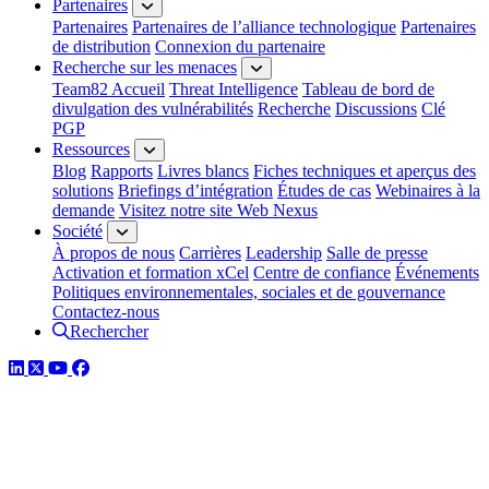
Partenaires
Partenaires
Partenaires de l’alliance technologique
Partenaires
de distribution
Connexion du partenaire
Recherche sur les menaces
Team82 Accueil
Threat Intelligence
Tableau de bord de
divulgation des vulnérabilités
Recherche
Discussions
Clé
PGP
Ressources
Blog
Rapports
Livres blancs
Fiches techniques et aperçus des
solutions
Briefings d’intégration
Études de cas
Webinaires à la
demande
Visitez notre site Web Nexus
Société
À propos de nous
Carrières
Leadership
Salle de presse
Activation et formation xCel
Centre de confiance
Événements
Politiques environnementales, sociales et de gouvernance
Contactez-nous
Rechercher
LinkedIn
Twitter
YouTube
Facebook