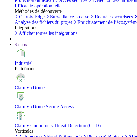
Protection du réseau
Accès sécurisé
Détection des intrusio
Efficacité opérationnelle
Méthodes de découverte
Claroty Edge
Surveillance passive
Requêtes sécurisées
Analyse des fichiers du projet
Enrichissement de l’écosystèm
Intégrations
Afficher toutes les intégrations
Secteurs
Industriel
Plateforme
Claroty xDome
Claroty xDome Secure Access
Claroty Continuous Threat Detection (CTD)
Verticales
Automotive
Food & Beverage
Pharma & Biotech
Affi