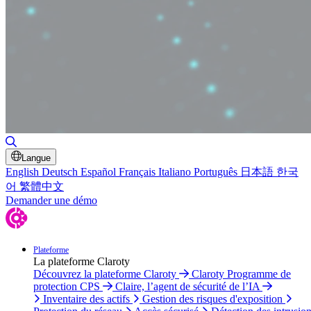
Basculer la recherche
Langue
English
Deutsch
Español
Français
Italiano
Português
日本語
한국
어
繁體中文
Demander une démo
Plateforme
La plateforme Claroty
Découvrez la plateforme Claroty
Claroty Programme de
protection CPS
Claire, l’agent de sécurité de l’IA
Inventaire des actifs
Gestion des risques d'exposition