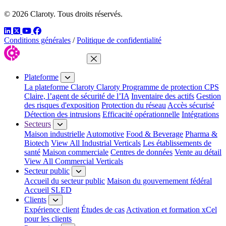
© 2026 Claroty. Tous droits réservés.
LinkedIn
Twitter
YouTube
Facebook
Conditions générales
/
Politique de confidentialité
Fermer le menu
Plateforme
La plateforme Claroty
Claroty Programme de protection CPS
Claire, l’agent de sécurité de l’IA
Inventaire des actifs
Gestion
des risques d'exposition
Protection du réseau
Accès sécurisé
Détection des intrusions
Efficacité opérationnelle
Intégrations
Secteurs
Maison industrielle
Automotive
Food & Beverage
Pharma &
Biotech
View All Industrial Verticals
Les établissements de
santé
Maison commerciale
Centres de données
Vente au détail
View All Commercial Verticals
Secteur public
Accueil du secteur public
Maison du gouvernement fédéral
Accueil SLED
Clients
Expérience client
Études de cas
Activation et formation xCel
pour les clients