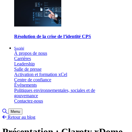
Résolution de la crise de l’identité CPS
Société
À propos de nous
Carrières
Leadership
Salle de presse
Activation et formation xCel
Centre de confiance
Événements
Politiques environnementales, sociales et de
gouvernance
Contactez-nous
Basculer la recherche
Menu
Retour au blog
Présentation : Claroty xDome