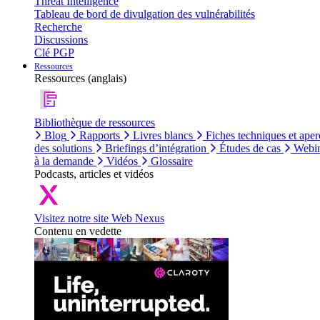
Threat Intelligence
Tableau de bord de divulgation des vulnérabilités
Recherche
Discussions
Clé PGP
Ressources
Ressources (anglais)
Bibliothèque de ressources
Blog
Rapports
Livres blancs
Fiches techniques et aper
des solutions
Briefings d’intégration
Études de cas
Webin
à la demande
Vidéos
Glossaire
Podcasts, articles et vidéos
Visitez notre site Web Nexus
Contenu en vedette