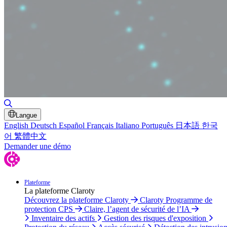
Basculer la recherche
Langue
English
Deutsch
Español
Français
Italiano
Português
日本語
한국
어
繁體中文
Demander une démo
Plateforme
La plateforme Claroty
Découvrez la plateforme Claroty
Claroty Programme de
protection CPS
Claire, l’agent de sécurité de l’IA
Inventaire des actifs
Gestion des risques d'exposition