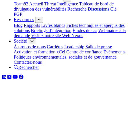
Team82 Accueil
Threat Intelligence
Tableau de bord de
divulgation des vulnérabilités
Recherche
Discussions
Clé
PGP
Ressources
Blog
Rapports
Livres blancs
Fiches techniques et aperçus des
solutions
Briefings d’intégration
Études de cas
Webinaires à la
demande
Visitez notre site Web Nexus
Société
À propos de nous
Carrières
Leadership
Salle de presse
Activation et formation xCel
Centre de confiance
Événements
Politiques environnementales, sociales et de gouvernance
Contactez-nous
Rechercher
LinkedIn
Twitter
YouTube
Facebook