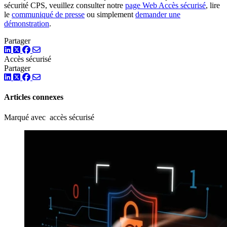
sécurité CPS, veuillez consulter notre
page Web Accès sécurisé
, lire
le
communiqué de presse
ou simplement
demander une
démonstration
.
Partager
LinkedIn
Twitter
Facebook
Accès sécurisé
Partager
LinkedIn
Twitter
Facebook
Articles connexes
Marqué avec accès sécurisé