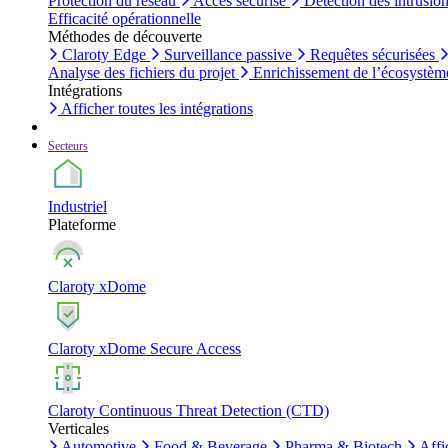
Protection du réseau
Accès sécurisé
Détection des intrusio
Efficacité opérationnelle
Méthodes de découverte
Claroty Edge
Surveillance passive
Requêtes sécurisées
Analyse des fichiers du projet
Enrichissement de l’écosystèm
Intégrations
Afficher toutes les intégrations
Secteurs
Industriel
Plateforme
Claroty xDome
Claroty xDome Secure Access
Claroty Continuous Threat Detection (CTD)
Verticales
Automotive
Food & Beverage
Pharma & Biotech
Affi