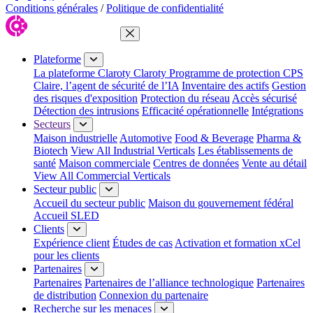
Conditions générales
/
Politique de confidentialité
Fermer le menu
Plateforme
La plateforme Claroty
Claroty Programme de protection CPS
Claire, l’agent de sécurité de l’IA
Inventaire des actifs
Gestion
des risques d'exposition
Protection du réseau
Accès sécurisé
Détection des intrusions
Efficacité opérationnelle
Intégrations
Secteurs
Maison industrielle
Automotive
Food & Beverage
Pharma &
Biotech
View All Industrial Verticals
Les établissements de
santé
Maison commerciale
Centres de données
Vente au détail
View All Commercial Verticals
Secteur public
Accueil du secteur public
Maison du gouvernement fédéral
Accueil SLED
Clients
Expérience client
Études de cas
Activation et formation xCel
pour les clients
Partenaires
Partenaires
Partenaires de l’alliance technologique
Partenaires
de distribution
Connexion du partenaire
Recherche sur les menaces