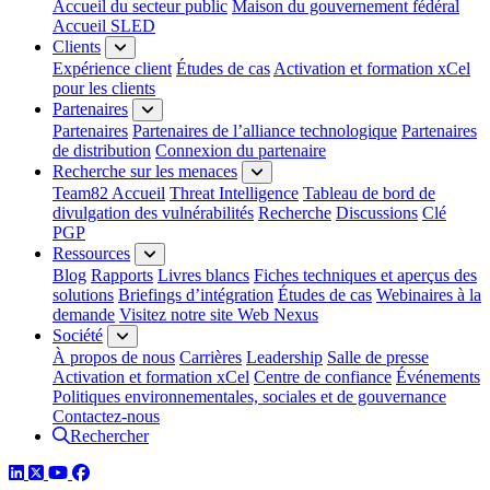
Accueil du secteur public
Maison du gouvernement fédéral
Accueil SLED
Clients
Expérience client
Études de cas
Activation et formation xCel
pour les clients
Partenaires
Partenaires
Partenaires de l’alliance technologique
Partenaires
de distribution
Connexion du partenaire
Recherche sur les menaces
Team82 Accueil
Threat Intelligence
Tableau de bord de
divulgation des vulnérabilités
Recherche
Discussions
Clé
PGP
Ressources
Blog
Rapports
Livres blancs
Fiches techniques et aperçus des
solutions
Briefings d’intégration
Études de cas
Webinaires à la
demande
Visitez notre site Web Nexus
Société
À propos de nous
Carrières
Leadership
Salle de presse
Activation et formation xCel
Centre de confiance
Événements
Politiques environnementales, sociales et de gouvernance
Contactez-nous
Rechercher
LinkedIn
Twitter
YouTube
Facebook