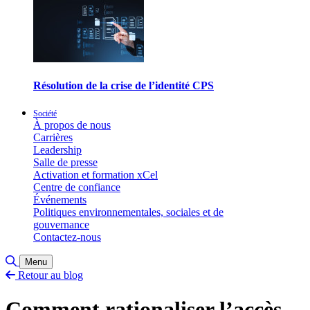
Résolution de la crise de l’identité CPS
Société
À propos de nous
Carrières
Leadership
Salle de presse
Activation et formation xCel
Centre de confiance
Événements
Politiques environnementales, sociales et de
gouvernance
Contactez-nous
Basculer la recherche
Menu
Retour au blog
Comment rationaliser l’accès