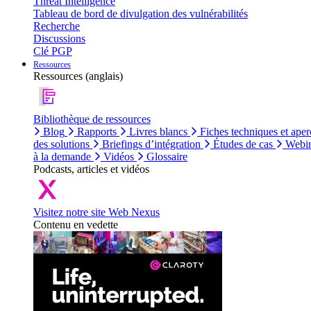
Threat Intelligence
Tableau de bord de divulgation des vulnérabilités
Recherche
Discussions
Clé PGP
Ressources
Ressources (anglais)
Bibliothèque de ressources
Blog
Rapports
Livres blancs
Fiches techniques et aper
des solutions
Briefings d’intégration
Études de cas
Webin
à la demande
Vidéos
Glossaire
Podcasts, articles et vidéos
Visitez notre site Web Nexus
Contenu en vedette