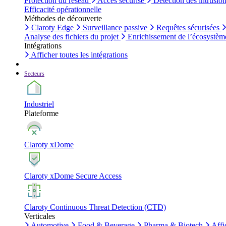
Protection du réseau
Accès sécurisé
Détection des intrusio
Efficacité opérationnelle
Méthodes de découverte
Claroty Edge
Surveillance passive
Requêtes sécurisées
Analyse des fichiers du projet
Enrichissement de l’écosystèm
Intégrations
Afficher toutes les intégrations
Secteurs
Industriel
Plateforme
Claroty xDome
Claroty xDome Secure Access
Claroty Continuous Threat Detection (CTD)
Verticales
Automotive
Food & Beverage
Pharma & Biotech
Affi