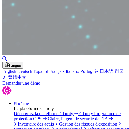
Basculer la recherche
Langue
English
Deutsch
Español
Français
Italiano
Português
日本語
한국
어
繁體中文
Demander une démo
Plateforme
La plateforme Claroty
Découvrez la plateforme Claroty
Claroty Programme de
protection CPS
Claire, l’agent de sécurité de l’IA
Inventaire des actifs
Gestion des risques d'exposition