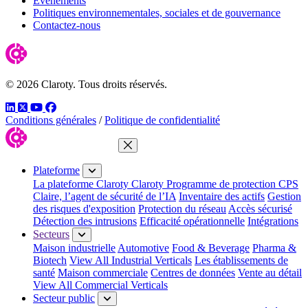
Événements
Politiques environnementales, sociales et de gouvernance
Contactez-nous
© 2026 Claroty. Tous droits réservés.
LinkedIn
Twitter
YouTube
Facebook
Conditions générales
/
Politique de confidentialité
Fermer le menu
Plateforme
La plateforme Claroty
Claroty Programme de protection CPS
Claire, l’agent de sécurité de l’IA
Inventaire des actifs
Gestion
des risques d'exposition
Protection du réseau
Accès sécurisé
Détection des intrusions
Efficacité opérationnelle
Intégrations
Secteurs
Maison industrielle
Automotive
Food & Beverage
Pharma &
Biotech
View All Industrial Verticals
Les établissements de
santé
Maison commerciale
Centres de données
Vente au détail
View All Commercial Verticals
Secteur public