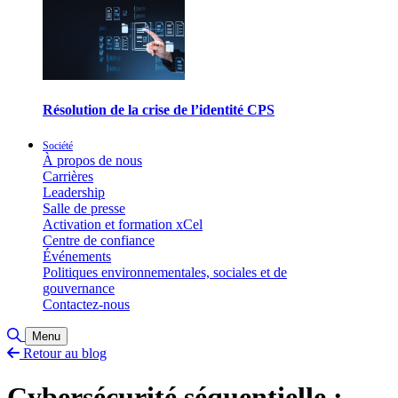
Résolution de la crise de l’identité CPS
Société
À propos de nous
Carrières
Leadership
Salle de presse
Activation et formation xCel
Centre de confiance
Événements
Politiques environnementales, sociales et de
gouvernance
Contactez-nous
Basculer la recherche
Menu
Retour au blog
Cybersécurité séquentielle :