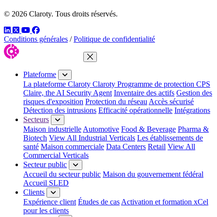
© 2026 Claroty. Tous droits réservés.
LinkedIn
Twitter
YouTube
Facebook
Conditions générales
/
Politique de confidentialité
Fermer le menu
Plateforme
La plateforme Claroty
Claroty Programme de protection CPS
Claire, the AI Security Agent
Inventaire des actifs
Gestion des
risques d'exposition
Protection du réseau
Accès sécurisé
Détection des intrusions
Efficacité opérationnelle
Intégrations
Secteurs
Maison industrielle
Automotive
Food & Beverage
Pharma &
Biotech
View All Industrial Verticals
Les établissements de
santé
Maison commerciale
Data Centers
Retail
View All
Commercial Verticals
Secteur public
Accueil du secteur public
Maison du gouvernement fédéral
Accueil SLED
Clients
Expérience client
Études de cas
Activation et formation xCel
pour les clients