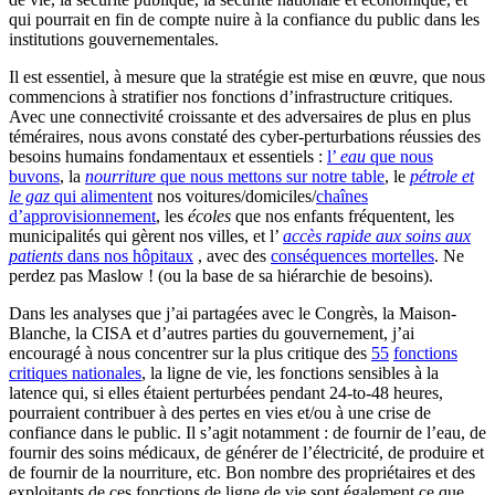
qui pourrait en fin de compte nuire à la confiance du public dans les
institutions gouvernementales.
Il est essentiel, à mesure que la stratégie est mise en œuvre, que nous
commencions à stratifier nos fonctions d’infrastructure critiques.
Avec une connectivité croissante et des adversaires de plus en plus
téméraires, nous avons constaté des cyber-perturbations réussies des
besoins humains fondamentaux et essentiels :
l’
eau
que nous
buvons
, la
nourriture
que nous mettons sur notre table
, le
pétrole et
le gaz
qui alimentent
nos voitures/domiciles/
chaînes
d’approvisionnement
, les
écoles
que nos enfants fréquentent, les
municipalités qui gèrent nos villes, et l’
accès rapide aux soins aux
patients
dans nos hôpitaux
, avec des
conséquences mortelles
. Ne
perdez pas Maslow ! (ou la base de sa hiérarchie de besoins).
Dans les analyses que j’ai partagées avec le Congrès, la Maison-
Blanche, la CISA et d’autres parties du gouvernement, j’ai
encouragé à nous concentrer sur la plus critique des
55
fonctions
critiques nationales
, la ligne de vie, les fonctions sensibles à la
latence qui, si elles étaient perturbées pendant 24-to-48 heures,
pourraient contribuer à des pertes en vies et/ou à une crise de
confiance dans le public. Il s’agit notamment : de fournir de l’eau, de
fournir des soins médicaux, de générer de l’électricité, de produire et
de fournir de la nourriture, etc. Bon nombre des propriétaires et des
exploitants de ces fonctions de ligne de vie sont également ce que