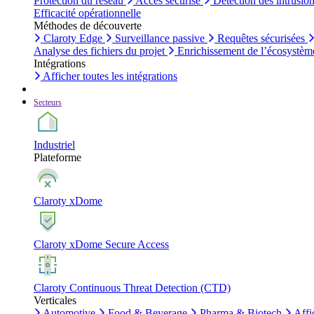
Protection du réseau
Accès sécurisé
Détection des intrusio
Efficacité opérationnelle
Méthodes de découverte
Claroty Edge
Surveillance passive
Requêtes sécurisées
Analyse des fichiers du projet
Enrichissement de l’écosystèm
Intégrations
Afficher toutes les intégrations
Secteurs
Industriel
Plateforme
Claroty xDome
Claroty xDome Secure Access
Claroty Continuous Threat Detection (CTD)
Verticales
Automotive
Food & Beverage
Pharma & Biotech
Affi