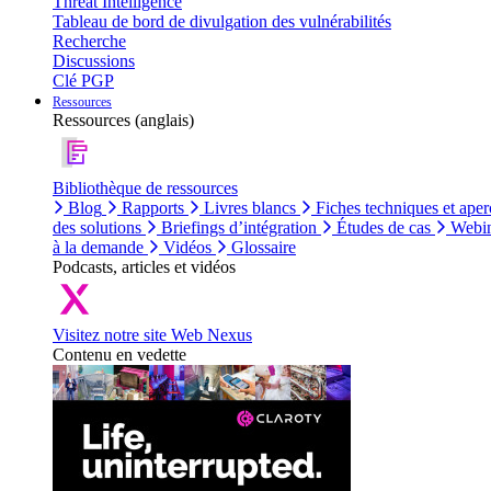
Threat Intelligence
Tableau de bord de divulgation des vulnérabilités
Recherche
Discussions
Clé PGP
Ressources
Ressources (anglais)
Bibliothèque de ressources
Blog
Rapports
Livres blancs
Fiches techniques et aper
des solutions
Briefings d’intégration
Études de cas
Webin
à la demande
Vidéos
Glossaire
Podcasts, articles et vidéos
Visitez notre site Web Nexus
Contenu en vedette