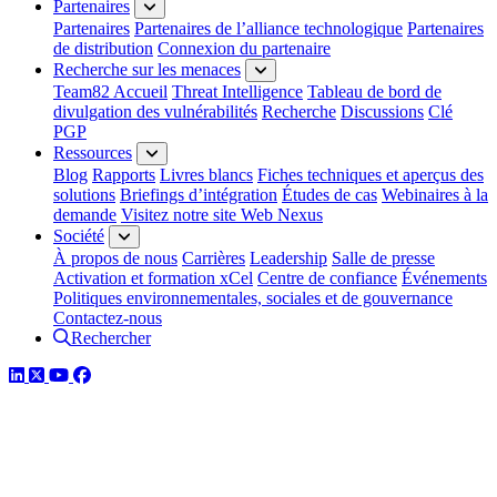
Partenaires
Partenaires
Partenaires de l’alliance technologique
Partenaires
de distribution
Connexion du partenaire
Recherche sur les menaces
Team82 Accueil
Threat Intelligence
Tableau de bord de
divulgation des vulnérabilités
Recherche
Discussions
Clé
PGP
Ressources
Blog
Rapports
Livres blancs
Fiches techniques et aperçus des
solutions
Briefings d’intégration
Études de cas
Webinaires à la
demande
Visitez notre site Web Nexus
Société
À propos de nous
Carrières
Leadership
Salle de presse
Activation et formation xCel
Centre de confiance
Événements
Politiques environnementales, sociales et de gouvernance
Contactez-nous
Rechercher
LinkedIn
Twitter
YouTube
Facebook