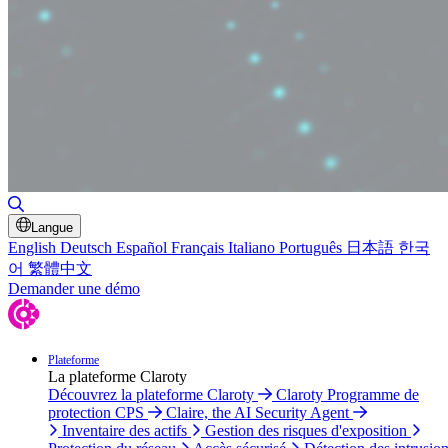
Basculer la recherche
Langue
English
Deutsch
Español
Français
Italiano
Português
日本語
한국
어
繁體中文
Demander une démo
Plateforme
La plateforme Claroty
Découvrez la plateforme Claroty
Claroty Programme de
protection CPS
Claire, the AI Security Agent
Inventaire des actifs
Gestion des risques d'exposition