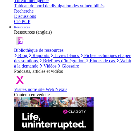
Threat Intelligence
Tableau de bord de divulgation des vulnérabilités
Recherche
Discussions
Clé PGP
Ressources
Ressources (anglais)
Bibliothèque de ressources
Blog
Rapports
Livres blancs
Fiches techniques et aper
des solutions
Briefings d’intégration
Études de cas
Webin
à la demande
Vidéos
Glossaire
Podcasts, articles et vidéos
Visitez notre site Web Nexus
Contenu en vedette