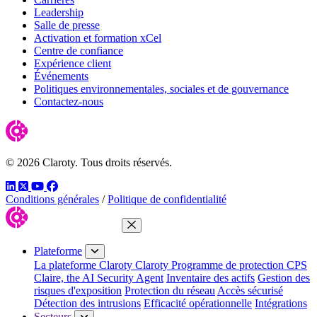
Leadership
Salle de presse
Activation et formation xCel
Centre de confiance
Expérience client
Événements
Politiques environnementales, sociales et de gouvernance
Contactez-nous
© 2026 Claroty. Tous droits réservés.
LinkedIn
Twitter
YouTube
Facebook
Conditions générales
/
Politique de confidentialité
Fermer le menu
Plateforme
La plateforme Claroty
Claroty Programme de protection CPS
Claire, the AI Security Agent
Inventaire des actifs
Gestion des
risques d'exposition
Protection du réseau
Accès sécurisé
Détection des intrusions
Efficacité opérationnelle
Intégrations
Secteurs