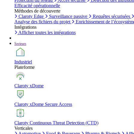
Protection du réseau
Accès sécurisé
Détection des intrusio
Efficacité opérationnelle
Méthodes de découverte
Claroty Edge
Surveillance passive
Requêtes sécurisées
Analyse des fichiers du projet
Enrichissement de l’écosystèm
Intégrations
Afficher toutes les intégrations
Secteurs
Industriel
Plateforme
Claroty xDome
Claroty xDome Secure Access
Claroty Continuous Threat Detection (CTD)
Verticales
Automotive
Food & Beverage
Pharma & Biotech
Affi