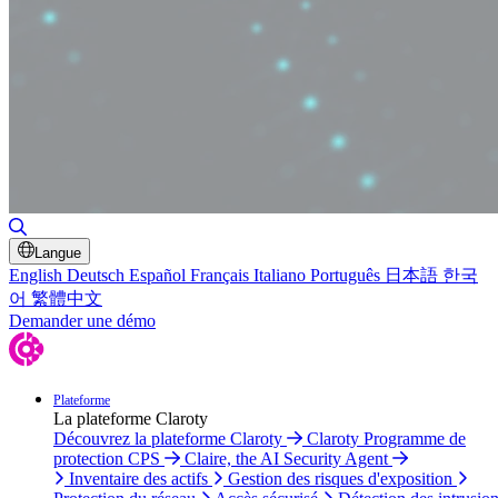
Basculer la recherche
Langue
English
Deutsch
Español
Français
Italiano
Português
日本語
한국
어
繁體中文
Demander une démo
Plateforme
La plateforme Claroty
Découvrez la plateforme Claroty
Claroty Programme de
protection CPS
Claire, the AI Security Agent
Inventaire des actifs
Gestion des risques d'exposition