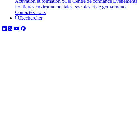
Activation et formation xCel
Centre de confiance
Événements
Politiques environnementales, sociales et de gouvernance
Contactez-nous
Rechercher
LinkedIn
Twitter
YouTube
Facebook