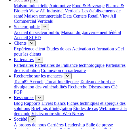
Maison industrielle
Automotive
Food & Beverage
Pharma &
Biotech
View All Industrial Verticals
Les établissements de
santé
Maison commerciale
Data Centers
Retail
View All
Commercial Verticals
Secteur public
Accueil du secteur public
Maison du gouvernement fédéral
Accueil SLED
Clients
Expérience client
Études de cas
Activation et formation xCel
pour les clients
Partenaires
Partenaires
Partenaires de l’alliance technologique
Partenaires
de distribution
Connexion du partenaire
Recherche sur les menaces
Team82 Accueil
Threat Intelligence
Tableau de bord de
divulgation des vulnérabilités
Recherche
Discussions
Clé
PGP
Ressources
Blog
Rapports
Livres blancs
Fiches techniques et aperçus des
solutions
Briefings d’intégration
Études de cas
Webinaires à la
demande
Visitez notre site Web Nexus
Société
À propos de nous
Carrières
Leadership
Salle de presse