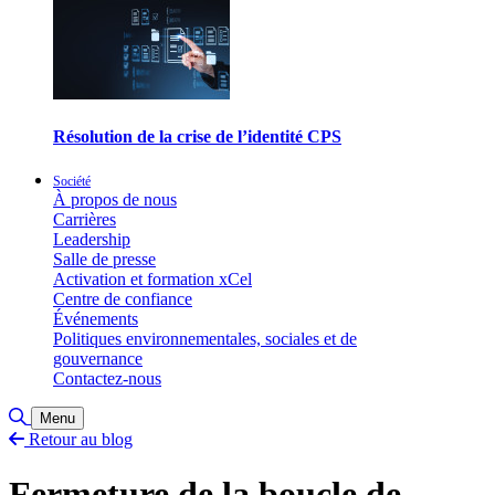
Résolution de la crise de l’identité CPS
Société
À propos de nous
Carrières
Leadership
Salle de presse
Activation et formation xCel
Centre de confiance
Événements
Politiques environnementales, sociales et de
gouvernance
Contactez-nous
Basculer la recherche
Menu
Retour au blog
Fermeture de la boucle de