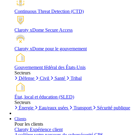
Continuous Threat Detection (CTD)
Claroty xDome Secure Access
Claroty xDome pour le gouvernement
Gouvernement fédéral des États-Unis
Secteurs
Défense
Civil
Santé
Tribal
État, local et éducation (SLED)
Secteurs
Énergie
Eau/eaux usées
Transport
Sécurité publique
Clients
Pour les clients
Claroty Expérience client
Accélérer votre parcours de cybersécurité CPS.