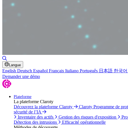
Basculer la recherche
Langue
English
Deutsch
Español
Français
Italiano
Português
日本語
한국어
Demander une démo
Plateforme
La plateforme Claroty
Découvrez la plateforme Claroty
Claroty Programme de pro
sécurité de l’IA
Inventaire des actifs
Gestion des risques d'exposition
Pro
Détection des intrusions
Efficacité opérationnelle
Méthodes de découverte