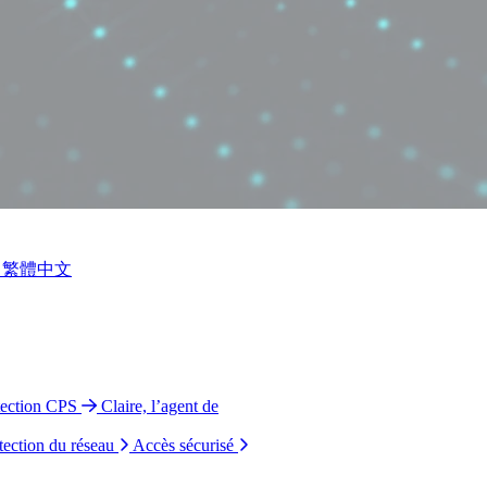
繁體中文
tection CPS
Claire, l’agent de
tection du réseau
Accès sécurisé