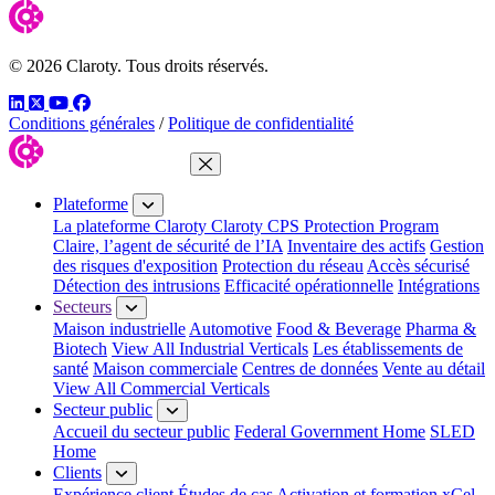
© 2026 Claroty. Tous droits réservés.
LinkedIn
Twitter
YouTube
Facebook
Conditions générales
/
Politique de confidentialité
Fermer le menu
Plateforme
La plateforme Claroty
Claroty CPS Protection Program
Claire, l’agent de sécurité de l’IA
Inventaire des actifs
Gestion
des risques d'exposition
Protection du réseau
Accès sécurisé
Détection des intrusions
Efficacité opérationnelle
Intégrations
Secteurs
Maison industrielle
Automotive
Food & Beverage
Pharma &
Biotech
View All Industrial Verticals
Les établissements de
santé
Maison commerciale
Centres de données
Vente au détail
View All Commercial Verticals
Secteur public
Accueil du secteur public
Federal Government Home
SLED
Home
Clients
Expérience client
Études de cas
Activation et formation xCel