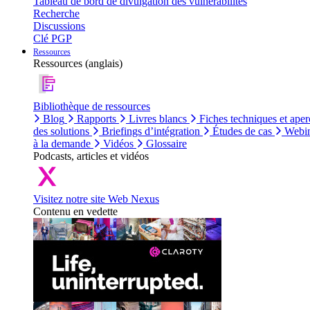
Tableau de bord de divulgation des vulnérabilités
Recherche
Discussions
Clé PGP
Ressources
Ressources (anglais)
Bibliothèque de ressources
Blog
Rapports
Livres blancs
Fiches techniques et aper
des solutions
Briefings d’intégration
Études de cas
Webin
à la demande
Vidéos
Glossaire
Podcasts, articles et vidéos
Visitez notre site Web Nexus
Contenu en vedette