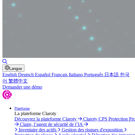
Basculer la recherche
Langue
English
Deutsch
Español
Français
Italiano
Português
日本語
한국
어
繁體中文
Demander une démo
Plateforme
La plateforme Claroty
Découvrez la plateforme Claroty
Claroty CPS Protection Pr
Claire, l’agent de sécurité de l’IA
Inventaire des actifs
Gestion des risques d'exposition