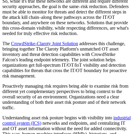
So, while it's true these networks are different and require different
security approaches, the goal is the same–risk reduction. Defenders
must be able to monitor for threats and detect the different steps in
the attack kill chain–along these pathways across the IT/OT
boundary, and anywhere on these networks. Solutions that provide
this cross-domain visibility, while respecting differences, are what's
needed for truly effective risk reduction.
The
CrowdStrike-Claroty Joint Solution
addresses this challenge,
bringing together The Claroty Platform's unmatched OT asset
inventory and threat detection capabilities with CrowdStrike
Falcon's leading endpoint telemetry. The joint solution helps
organizations get full-spectrum IT/OT/IoT visibility and detection
capabilities for threats that cross the IT/OT boundary for proactive
risk management.
Proactively managing risk requires being able to examine risk from
different yet complementary perspectives to bring context to the
overall security of an environment. Organizations need a clear
understanding of both their asset risk posture and of their network
traffic.
Understanding asset risk posture begins with visibility into
industrial
control system (ICS)
networks and endpoints, and centralizing IT
and OT asset information without the need for added connectivity.
This way, human-machine interfaces (HMIs), historians, and