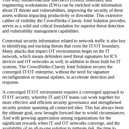
engineering workstations (EWs) can be enriched with information
about IT threats and vulnerabilities, improving the security of these
assets without impacting productivity or downtime. This extensive
caliber of visibility the CrowdStrike-Claroty Joint Solution provides,
serves as a solid and critical foundation for superior threat detection
and vulnerability management capabilities.
Contextual security information related to network traffic is also key
to identifying and tracking threats that cross the IT/OT boundary.
Many attacks that impact OT environments begin on the IT
network, which means defenders need threat signatures for ICS
devices and OT networks as well, in addition to those built for IT
systems. The CrowdStrike-Claroty Joint Solution secures the
converged IT/OT enterprise, without the need for signature
reconfiguration or manual updates, to accelerate detection and
response.
A converged IT/OT environment requires a converged approach to
IT/OT security, whereby IT and OT teams can work together for
more effective and efficient security governance and strengthened
security posture spanning all connected sites. This has always been
the ultimate goal, now brought forward due to world circumstances.
And with growing appreciation among organizations for the
significant rewards when IT and OT networks converge, and the
availability of an all-in-one solution to mitigate risk, the time to