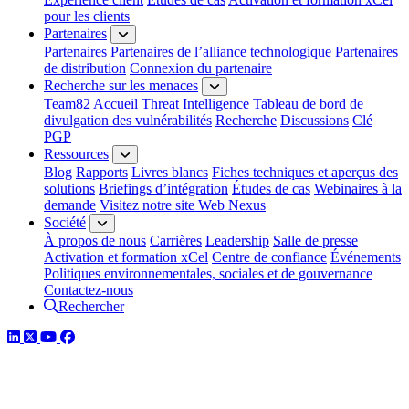
pour les clients
Partenaires
Partenaires
Partenaires de l’alliance technologique
Partenaires
de distribution
Connexion du partenaire
Recherche sur les menaces
Team82 Accueil
Threat Intelligence
Tableau de bord de
divulgation des vulnérabilités
Recherche
Discussions
Clé
PGP
Ressources
Blog
Rapports
Livres blancs
Fiches techniques et aperçus des
solutions
Briefings d’intégration
Études de cas
Webinaires à la
demande
Visitez notre site Web Nexus
Société
À propos de nous
Carrières
Leadership
Salle de presse
Activation et formation xCel
Centre de confiance
Événements
Politiques environnementales, sociales et de gouvernance
Contactez-nous
Rechercher
LinkedIn
Twitter
YouTube
Facebook