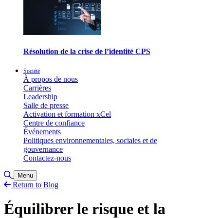
Résolution de la crise de l’identité CPS
Société
À propos de nous
Carrières
Leadership
Salle de presse
Activation et formation xCel
Centre de confiance
Événements
Politiques environnementales, sociales et de
gouvernance
Contactez-nous
Basculer la recherche
Menu
Return to Blog
Équilibrer le risque et la