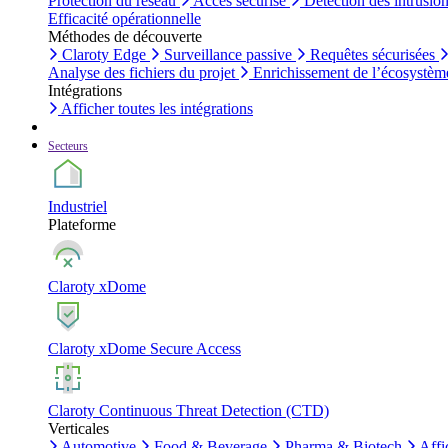
Protection du réseau
Accès sécurisé
Détection des intrusio
Efficacité opérationnelle
Méthodes de découverte
Claroty Edge
Surveillance passive
Requêtes sécurisées
Analyse des fichiers du projet
Enrichissement de l’écosystèm
Intégrations
Afficher toutes les intégrations
Secteurs
Industriel
Plateforme
Claroty xDome
Claroty xDome Secure Access
Claroty Continuous Threat Detection (CTD)
Verticales
Automotive
Food & Beverage
Pharma & Biotech
Affi