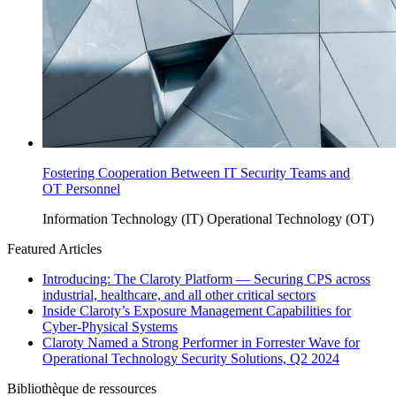
Fostering Cooperation Between IT Security Teams and
OT Personnel
Information Technology (IT)
Operational Technology (OT)
Featured Articles
Introducing: The Claroty Platform — Securing CPS across
industrial, healthcare, and all other critical sectors
Inside Claroty’s Exposure Management Capabilities for
Cyber-Physical Systems
Claroty Named a Strong Performer in Forrester Wave for
Operational Technology Security Solutions, Q2 2024
Bibliothèque de ressources