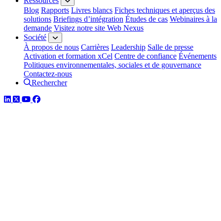
Ressources
Blog
Rapports
Livres blancs
Fiches techniques et aperçus des
solutions
Briefings d’intégration
Études de cas
Webinaires à la
demande
Visitez notre site Web Nexus
Société
À propos de nous
Carrières
Leadership
Salle de presse
Activation et formation xCel
Centre de confiance
Événements
Politiques environnementales, sociales et de gouvernance
Contactez-nous
Rechercher
LinkedIn
Twitter
YouTube
Facebook