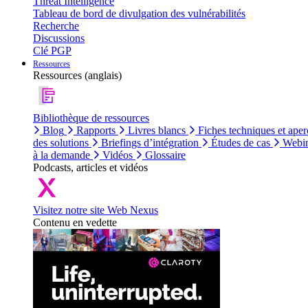
Threat Intelligence
Tableau de bord de divulgation des vulnérabilités
Recherche
Discussions
Clé PGP
Ressources
Ressources (anglais)
Bibliothèque de ressources
Blog
Rapports
Livres blancs
Fiches techniques et aper
des solutions
Briefings d’intégration
Études de cas
Webin
à la demande
Vidéos
Glossaire
Podcasts, articles et vidéos
Visitez notre site Web Nexus
Contenu en vedette