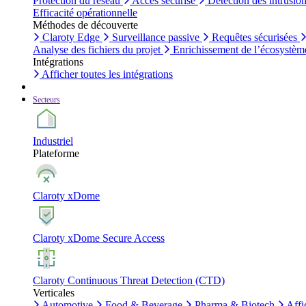
Protection du réseau
Accès sécurisé
Détection des intrusio
Efficacité opérationnelle
Méthodes de découverte
Claroty Edge
Surveillance passive
Requêtes sécurisées
Analyse des fichiers du projet
Enrichissement de l’écosystèm
Intégrations
Afficher toutes les intégrations
Secteurs
Industriel
Plateforme
Claroty xDome
Claroty xDome Secure Access
Claroty Continuous Threat Detection (CTD)
Verticales
Automotive
Food & Beverage
Pharma & Biotech
Affi