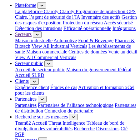
Plateforme
La plateforme Claroty
Claroty Programme de protection CPS
Claire, l’agent de sécurité de l’IA
Inventaire des actifs
Gestion
des risques d'exposition
Protection du réseau
Accès sécurisé
Détection des intrusions
Efficacité opérationnelle
Intégrations
Secteurs
Maison industrielle
Automotive
Food & Beverage
Pharma &
Biotech
View All Industrial Verticals
Les établissements de
santé
Maison commerciale
Centres de données
Vente au détail
View All Commercial Verticals
Secteur public
Accueil du secteur public
Maison du gouvernement fédéral
Accueil SLED
Clients
Expérience client
Études de cas
Activation et formation xCel
pour les clients
Partenaires
Partenaires
Partenaires de l’alliance technologique
Partenaires
de distribution
Connexion du partenaire
Recherche sur les menaces
Team82 Accueil
Threat Intelligence
Tableau de bord de
divulgation des vulnérabilités
Recherche
Discussions
Clé
PGP