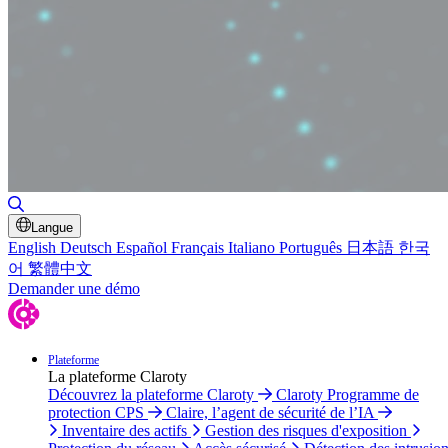
Basculer la recherche
Langue
English
Deutsch
Español
Français
Italiano
Português
日本語
한국
어
繁體中文
Demander une démo
Plateforme
La plateforme Claroty
Découvrez la plateforme Claroty
Claroty Programme de
protection CPS
Claire, l’agent de sécurité de l’IA
Inventaire des actifs
Gestion des risques d'exposition