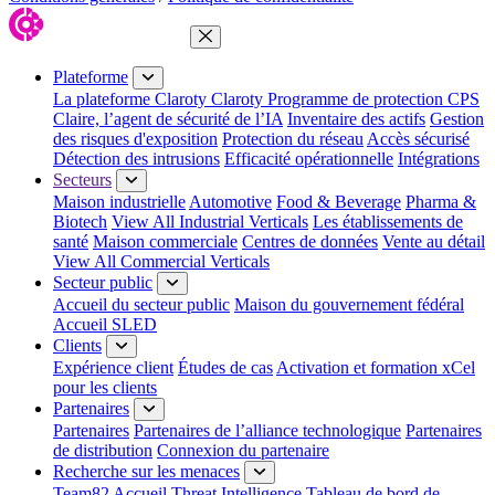
Fermer le menu
Plateforme
La plateforme Claroty
Claroty Programme de protection CPS
Claire, l’agent de sécurité de l’IA
Inventaire des actifs
Gestion
des risques d'exposition
Protection du réseau
Accès sécurisé
Détection des intrusions
Efficacité opérationnelle
Intégrations
Secteurs
Maison industrielle
Automotive
Food & Beverage
Pharma &
Biotech
View All Industrial Verticals
Les établissements de
santé
Maison commerciale
Centres de données
Vente au détail
View All Commercial Verticals
Secteur public
Accueil du secteur public
Maison du gouvernement fédéral
Accueil SLED
Clients
Expérience client
Études de cas
Activation et formation xCel
pour les clients
Partenaires
Partenaires
Partenaires de l’alliance technologique
Partenaires
de distribution
Connexion du partenaire
Recherche sur les menaces
Team82 Accueil
Threat Intelligence
Tableau de bord de