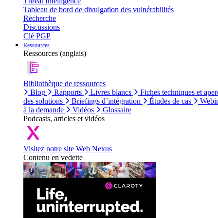
Threat Intelligence
Tableau de bord de divulgation des vulnérabilités
Recherche
Discussions
Clé PGP
Ressources
Ressources (anglais)
Bibliothèque de ressources
Blog
Rapports
Livres blancs
Fiches techniques et aper
des solutions
Briefings d’intégration
Études de cas
Webin
à la demande
Vidéos
Glossaire
Podcasts, articles et vidéos
Visitez notre site Web Nexus
Contenu en vedette