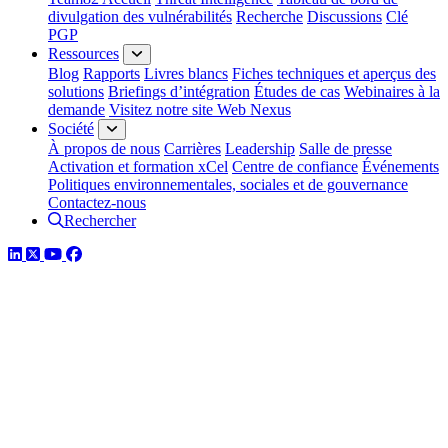
divulgation des vulnérabilités
Recherche
Discussions
Clé
PGP
Ressources
Blog
Rapports
Livres blancs
Fiches techniques et aperçus des
solutions
Briefings d’intégration
Études de cas
Webinaires à la
demande
Visitez notre site Web Nexus
Société
À propos de nous
Carrières
Leadership
Salle de presse
Activation et formation xCel
Centre de confiance
Événements
Politiques environnementales, sociales et de gouvernance
Contactez-nous
Rechercher
LinkedIn
Twitter
YouTube
Facebook