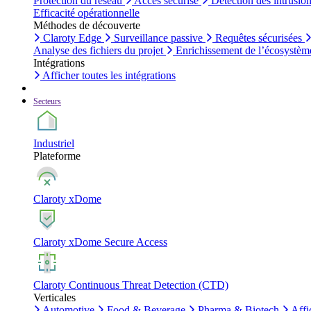
Protection du réseau
Accès sécurisé
Détection des intrusio
Efficacité opérationnelle
Méthodes de découverte
Claroty Edge
Surveillance passive
Requêtes sécurisées
Analyse des fichiers du projet
Enrichissement de l’écosystèm
Intégrations
Afficher toutes les intégrations
Secteurs
Industriel
Plateforme
Claroty xDome
Claroty xDome Secure Access
Claroty Continuous Threat Detection (CTD)
Verticales
Automotive
Food & Beverage
Pharma & Biotech
Affi