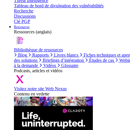
Threat Intelligence
Tableau de bord de divulgation des vulnérabilités
Recherche
Discussions
Clé PGP
Ressources
Ressources (anglais)
Bibliothèque de ressources
Blog
Rapports
Livres blancs
Fiches techniques et aper
des solutions
Briefings d’intégration
Études de cas
Webin
à la demande
Vidéos
Glossaire
Podcasts, articles et vidéos
Visitez notre site Web Nexus
Contenu en vedette