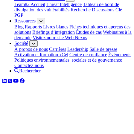
Team82 Accueil
Threat Intelligence
Tableau de bord de
divulgation des vulnérabilités
Recherche
Discussions
Clé
PGP
Ressources
Blog
Rapports
Livres blancs
Fiches techniques et aperçus des
solutions
Briefings d’intégration
Études de cas
Webinaires à la
demande
Visitez notre site Web Nexus
Société
À propos de nous
Carrières
Leadership
Salle de presse
Activation et formation xCel
Centre de confiance
Événements
Politiques environnementales, sociales et de gouvernance
Contactez-nous
Rechercher
LinkedIn
Twitter
YouTube
Facebook