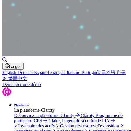
Basculer la recherche
Langue
English
Deutsch
Español
Français
Italiano
Português
日本語
한국
어
繁體中文
Demander une démo
Plateforme
La plateforme Claroty
Découvrez la plateforme Claroty
Claroty Programme de
protection CPS
Claire, l’agent de sécurité de l’IA
Inventaire des actifs
Gestion des risques d'exposition