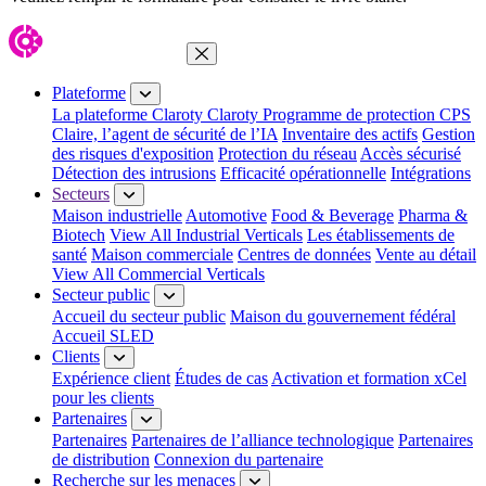
Fermer le menu
Plateforme
La plateforme Claroty
Claroty Programme de protection CPS
Claire, l’agent de sécurité de l’IA
Inventaire des actifs
Gestion
des risques d'exposition
Protection du réseau
Accès sécurisé
Détection des intrusions
Efficacité opérationnelle
Intégrations
Secteurs
Maison industrielle
Automotive
Food & Beverage
Pharma &
Biotech
View All Industrial Verticals
Les établissements de
santé
Maison commerciale
Centres de données
Vente au détail
View All Commercial Verticals
Secteur public
Accueil du secteur public
Maison du gouvernement fédéral
Accueil SLED
Clients
Expérience client
Études de cas
Activation et formation xCel
pour les clients
Partenaires
Partenaires
Partenaires de l’alliance technologique
Partenaires
de distribution
Connexion du partenaire
Recherche sur les menaces