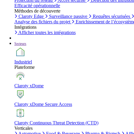
Protection du réseau
Accès sécurisé
Détection des intrusio
Efficacité opérationnelle
Méthodes de découverte
Claroty Edge
Surveillance passive
Requêtes sécurisées
Analyse des fichiers du projet
Enrichissement de l’écosystèm
Intégrations
Afficher toutes les intégrations
Secteurs
Industriel
Plateforme
Claroty xDome
Claroty xDome Secure Access
Claroty Continuous Threat Detection (CTD)
Verticales
Automotive
Food & Beverage
Pharma & Biotech
Affi