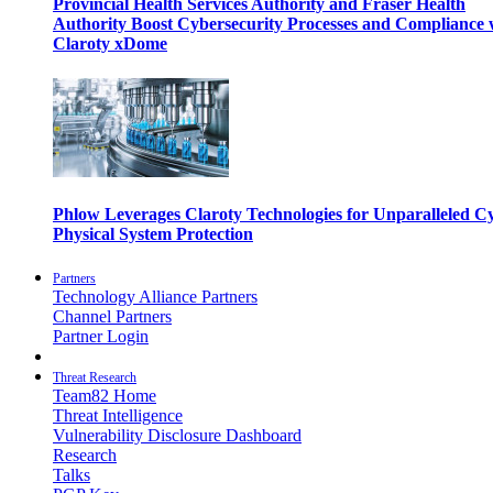
Provincial Health Services Authority and Fraser Health
Authority Boost Cybersecurity Processes and Compliance 
Claroty xDome
Phlow Leverages Claroty Technologies for Unparalleled C
Physical System Protection
Partners
Technology Alliance Partners
Channel Partners
Partner Login
Threat Research
Team82 Home
Threat Intelligence
Vulnerability Disclosure Dashboard
Research
Talks