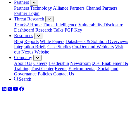
Partners
Partners
Technology Alliance Partners
Channel Partners
Partner Login
Threat Research
Team82 Home
Threat Intelligence
Vulnerability Disclosure
Dashboard
Research
Talks
PGP Key
Resources
Blog
Reports
White Papers
Datasheets & Solution Overviews
Integration Briefs
Case Studies
On-Demand Webinars
Visit
our Nexus Website
Company
About Us
Careers
Leadership
Newsroom
xCel Enablement &
Training
Trust Center
Events
Environmental, Social, and
Governance Policies
Contact Us
Search
LinkedIn
Twitter
YouTube
Facebook