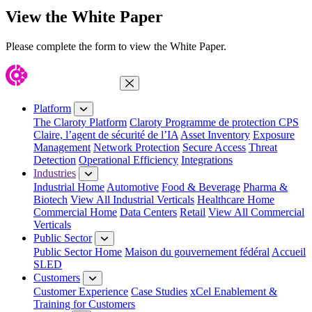
View the White Paper
Please complete the form to view the White Paper.
Close Menu
Platform
The Claroty Platform
Claroty Programme de protection CPS
Claire, l’agent de sécurité de l’IA
Asset Inventory
Exposure
Management
Network Protection
Secure Access
Threat
Detection
Operational Efficiency
Integrations
Industries
Industrial Home
Automotive
Food & Beverage
Pharma &
Biotech
View All Industrial Verticals
Healthcare Home
Commercial Home
Data Centers
Retail
View All Commercial
Verticals
Public Sector
Public Sector Home
Maison du gouvernement fédéral
Accueil
SLED
Customers
Customer Experience
Case Studies
xCel Enablement &
Training for Customers