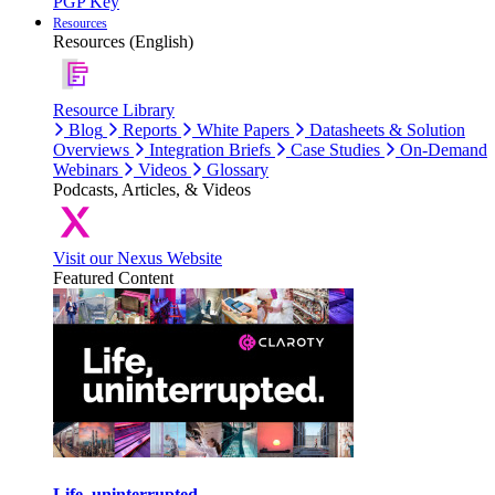
PGP Key
Resources
Resources (English)
Resource Library
Blog
Reports
White Papers
Datasheets & Solution
Overviews
Integration Briefs
Case Studies
On-Demand
Webinars
Videos
Glossary
Podcasts, Articles, & Videos
Visit our Nexus Website
Featured Content
Life, uninterrupted.