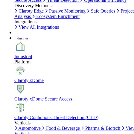
Secure Access
Threat Detection
Operational Efficiency
Discovery Methods
Claroty Edge
Passive Monitoring
Safe Queries
Project
Analysis
Ecosystem Enrichment
Integrations
View All Integrations
Industries
Industrial
Platform
Claroty xDome
Claroty xDome Secure Access
Claroty Continuous Threat Detection (CTD)
Verticals
Automotive
Food & Beverage
Pharma & Biotech
Vie
Verticals