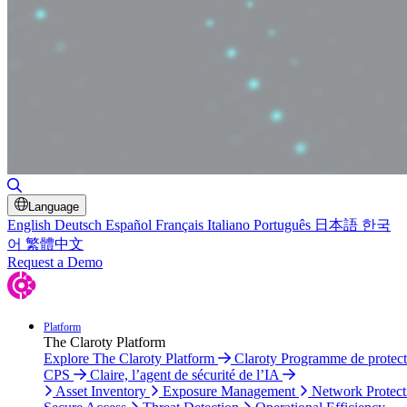
Toggle Search
Language
English
Deutsch
Español
Français
Italiano
Português
日本語
한국
어
繁體中文
Request a Demo
Platform
The Claroty Platform
Explore The Claroty Platform
Claroty Programme de protect
CPS
Claire, l’agent de sécurité de l’IA
Asset Inventory
Exposure Management
Network Protect