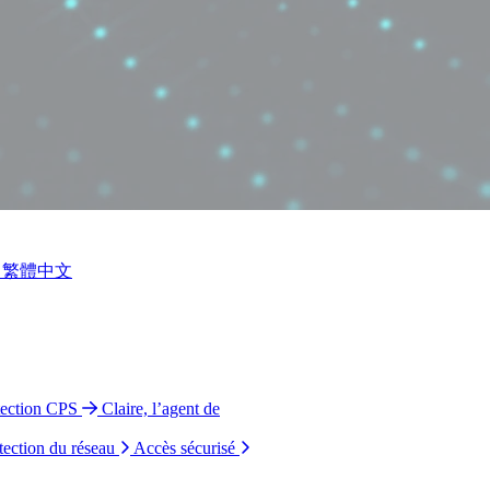
繁體中文
tection CPS
Claire, l’agent de
tection du réseau
Accès sécurisé