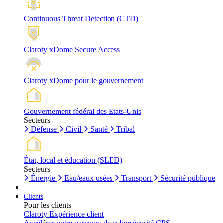
Continuous Threat Detection (CTD)
Claroty xDome Secure Access
Claroty xDome pour le gouvernement
Gouvernement fédéral des États-Unis
Secteurs
Défense
Civil
Santé
Tribal
État, local et éducation (SLED)
Secteurs
Énergie
Eau/eaux usées
Transport
Sécurité publique
Clients
Pour les clients
Claroty Expérience client
Accélérer votre parcours de cybersécurité CPS.