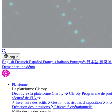
Basculer la recherche
Langue
English
Deutsch
Español
Français
Italiano
Português
日本語
한국어
Demander une démo
Plateforme
La plateforme Claroty
Découvrez la plateforme Claroty
Claroty Programme de pro
sécurité de l’IA
Inventaire des actifs
Gestion des risques d'exposition
Pro
Détection des intrusions
Efficacité opérationnelle
Méthodes de découverte