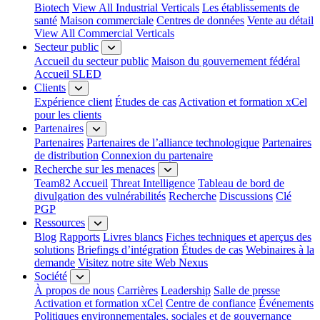
Biotech
View All Industrial Verticals
Les établissements de
santé
Maison commerciale
Centres de données
Vente au détail
View All Commercial Verticals
Secteur public
Accueil du secteur public
Maison du gouvernement fédéral
Accueil SLED
Clients
Expérience client
Études de cas
Activation et formation xCel
pour les clients
Partenaires
Partenaires
Partenaires de l’alliance technologique
Partenaires
de distribution
Connexion du partenaire
Recherche sur les menaces
Team82 Accueil
Threat Intelligence
Tableau de bord de
divulgation des vulnérabilités
Recherche
Discussions
Clé
PGP
Ressources
Blog
Rapports
Livres blancs
Fiches techniques et aperçus des
solutions
Briefings d’intégration
Études de cas
Webinaires à la
demande
Visitez notre site Web Nexus
Société
À propos de nous
Carrières
Leadership
Salle de presse
Activation et formation xCel
Centre de confiance
Événements
Politiques environnementales, sociales et de gouvernance