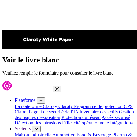
Voir le livre blanc
Veuillez remplir le formulaire pour consulter le livre blanc.
Fermer le menu
Plateforme
La plateforme Claroty
Claroty Programme de protection CPS
Claire, l’agent de sécurité de l’IA
Inventaire des actifs
Gestion
des risques d'exposition
Protection du réseau
Accès sécurisé
Détection des intrusions
Efficacité opérationnelle
Intégrations
Secteurs
Maison industrielle
Automotive
Food & Beverage
Pharma &