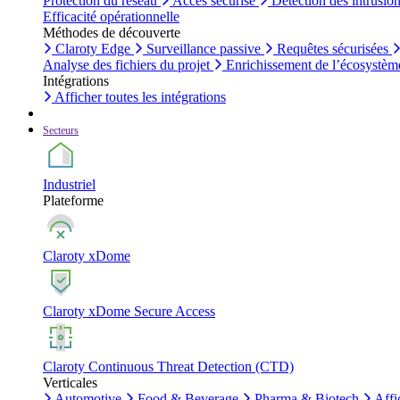
Protection du réseau
Accès sécurisé
Détection des intrusio
Efficacité opérationnelle
Méthodes de découverte
Claroty Edge
Surveillance passive
Requêtes sécurisées
Analyse des fichiers du projet
Enrichissement de l’écosystèm
Intégrations
Afficher toutes les intégrations
Secteurs
Industriel
Plateforme
Claroty xDome
Claroty xDome Secure Access
Claroty Continuous Threat Detection (CTD)
Verticales
Automotive
Food & Beverage
Pharma & Biotech
Affi