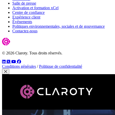
Salle de presse
Activation et formation xCel
Centre de confiance
Expérience client
Événements
Politiques environnementales, sociales et de gouvernance
Contactez-nous
© 2026 Claroty. Tous droits réservés.
LinkedIn
Twitter
YouTube
Facebook
Conditions générales
/
Politique de confidentialité
Fermer modal