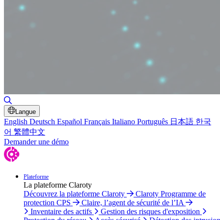
Basculer la recherche
Langue
English
Deutsch
Español
Français
Italiano
Português
日本語
한국
어
繁體中文
Demander une démo
Plateforme
La plateforme Claroty
Découvrez la plateforme Claroty
Claroty Programme de
protection CPS
Claire, l’agent de sécurité de l’IA
Inventaire des actifs
Gestion des risques d'exposition