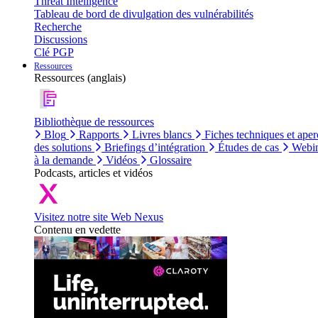
Threat Intelligence
Tableau de bord de divulgation des vulnérabilités
Recherche
Discussions
Clé PGP
Ressources
Ressources (anglais)
Bibliothèque de ressources
Blog
Rapports
Livres blancs
Fiches techniques et aper
des solutions
Briefings d’intégration
Études de cas
Webin
à la demande
Vidéos
Glossaire
Podcasts, articles et vidéos
Visitez notre site Web Nexus
Contenu en vedette