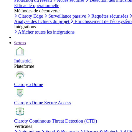
Protection du réseau
Accès sécurisé
Détection des intrusio
Efficacité opérationnelle
Méthodes de découverte
Claroty Edge
Surveillance passive
Requêtes sécurisées
Analyse des fichiers du projet
Enrichissement de l’écosystèm
Intégrations
Afficher toutes les intégrations
Secteurs
Industriel
Plateforme
Claroty xDome
Claroty xDome Secure Access
Claroty Continuous Threat Detection (CTD)
Verticales
Automotive
Food & Beverage
Pharma & Biotech
Affi