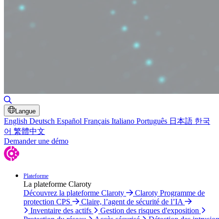
Basculer la recherche
Langue
English
Deutsch
Español
Français
Italiano
Português
日本語
한국
어
繁體中文
Demander une démo
Plateforme
La plateforme Claroty
Découvrez la plateforme Claroty
Claroty Programme de
protection CPS
Claire, l’agent de sécurité de l’IA
Inventaire des actifs
Gestion des risques d'exposition