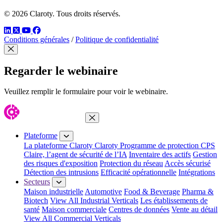
© 2026 Claroty. Tous droits réservés.
LinkedIn
Twitter
YouTube
Facebook
Conditions générales
/
Politique de confidentialité
Fermer modal
Regarder le webinaire
Veuillez remplir le formulaire pour voir le webinaire.
Fermer le menu
Plateforme
La plateforme Claroty
Claroty Programme de protection CPS
Claire, l’agent de sécurité de l’IA
Inventaire des actifs
Gestion
des risques d'exposition
Protection du réseau
Accès sécurisé
Détection des intrusions
Efficacité opérationnelle
Intégrations
Secteurs
Maison industrielle
Automotive
Food & Beverage
Pharma &
Biotech
View All Industrial Verticals
Les établissements de
santé
Maison commerciale
Centres de données
Vente au détail
View All Commercial Verticals