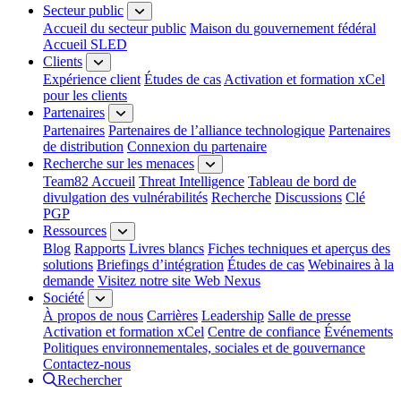
Secteur public
Accueil du secteur public
Maison du gouvernement fédéral
Accueil SLED
Clients
Expérience client
Études de cas
Activation et formation xCel
pour les clients
Partenaires
Partenaires
Partenaires de l’alliance technologique
Partenaires
de distribution
Connexion du partenaire
Recherche sur les menaces
Team82 Accueil
Threat Intelligence
Tableau de bord de
divulgation des vulnérabilités
Recherche
Discussions
Clé
PGP
Ressources
Blog
Rapports
Livres blancs
Fiches techniques et aperçus des
solutions
Briefings d’intégration
Études de cas
Webinaires à la
demande
Visitez notre site Web Nexus
Société
À propos de nous
Carrières
Leadership
Salle de presse
Activation et formation xCel
Centre de confiance
Événements
Politiques environnementales, sociales et de gouvernance
Contactez-nous
Rechercher