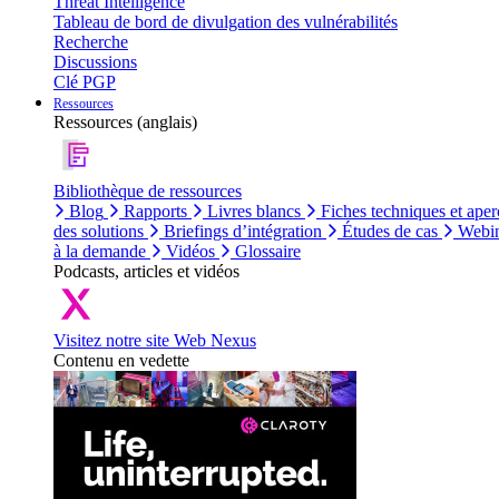
Threat Intelligence
Tableau de bord de divulgation des vulnérabilités
Recherche
Discussions
Clé PGP
Ressources
Ressources (anglais)
Bibliothèque de ressources
Blog
Rapports
Livres blancs
Fiches techniques et aper
des solutions
Briefings d’intégration
Études de cas
Webin
à la demande
Vidéos
Glossaire
Podcasts, articles et vidéos
Visitez notre site Web Nexus
Contenu en vedette