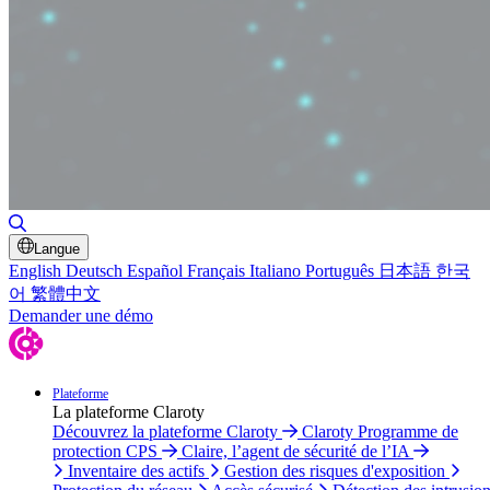
Basculer la recherche
Langue
English
Deutsch
Español
Français
Italiano
Português
日本語
한국
어
繁體中文
Demander une démo
Plateforme
La plateforme Claroty
Découvrez la plateforme Claroty
Claroty Programme de
protection CPS
Claire, l’agent de sécurité de l’IA
Inventaire des actifs
Gestion des risques d'exposition