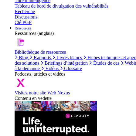
Threat Intelligence
Tableau de bord de divulgation des vulnérabilités
Recherche
Discussions
Clé PGP
Ressources
Ressources (anglais)
Bibliothèque de ressources
Blog
Rapports
Livres blancs
Fiches techniques et aper
des solutions
Briefings d’intégration
Études de cas
Webin
à la demande
Vidéos
Glossaire
Podcasts, articles et vidéos
Visitez notre site Web Nexus
Contenu en vedette