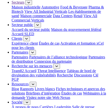
Secteurs
Maison industrielle
Automotive
Food & Beverage
Pharma &
Biotech
View All Industrial Verticals
Les établissements de
santé
Maison commerciale
Data Centers
Retail
View All
Commercial Verticals
Secteur public
Accueil du secteur public
Maison du gouvernement fédéral
Accueil SLED
Clients
Expérience client
Études de cas
Activation et formation xCel
pour les clients
Partenaires
Partenaires
Partenaires de l’alliance technologique
Partenaires
de distribution
Connexion du partenaire
Recherche sur les menaces
Team82 Accueil
Threat Intelligence
Tableau de bord de
divulgation des vulnérabilités
Recherche
Discussions
Clé
PGP
Ressources
Blog
Rapports
Livres blancs
Fiches techniques et aperçus des
solutions
Briefings d’intégration
Études de cas
Webinaires à la
demande
Visitez notre site Web Nexus
Société
À propos de nous
Carrières
Leadership
Salle de presse