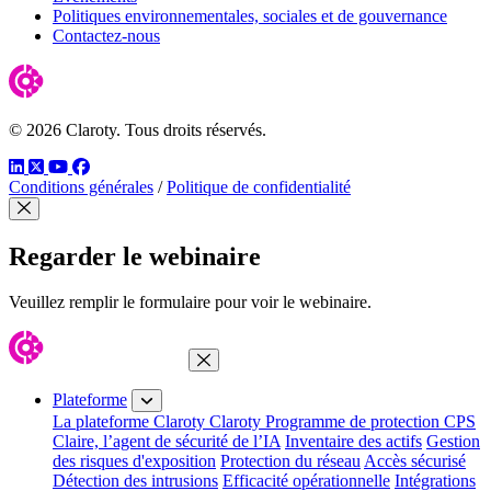
Politiques environnementales, sociales et de gouvernance
Contactez-nous
© 2026 Claroty. Tous droits réservés.
LinkedIn
Twitter
YouTube
Facebook
Conditions générales
/
Politique de confidentialité
Fermer modal
Regarder le webinaire
Veuillez remplir le formulaire pour voir le webinaire.
Fermer le menu
Plateforme
La plateforme Claroty
Claroty Programme de protection CPS
Claire, l’agent de sécurité de l’IA
Inventaire des actifs
Gestion
des risques d'exposition
Protection du réseau
Accès sécurisé
Détection des intrusions
Efficacité opérationnelle
Intégrations