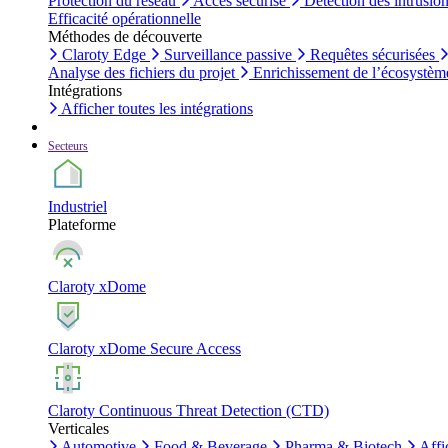
Protection du réseau
Accès sécurisé
Détection des intrusio
Efficacité opérationnelle
Méthodes de découverte
Claroty Edge
Surveillance passive
Requêtes sécurisées
Analyse des fichiers du projet
Enrichissement de l’écosystèm
Intégrations
Afficher toutes les intégrations
Secteurs
Industriel
Plateforme
Claroty xDome
Claroty xDome Secure Access
Claroty Continuous Threat Detection (CTD)
Verticales
Automotive
Food & Beverage
Pharma & Biotech
Affi