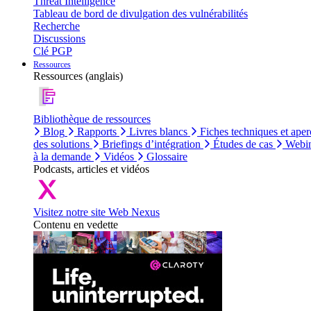
Threat Intelligence
Tableau de bord de divulgation des vulnérabilités
Recherche
Discussions
Clé PGP
Ressources
Ressources (anglais)
Bibliothèque de ressources
Blog
Rapports
Livres blancs
Fiches techniques et aper
des solutions
Briefings d’intégration
Études de cas
Webin
à la demande
Vidéos
Glossaire
Podcasts, articles et vidéos
Visitez notre site Web Nexus
Contenu en vedette