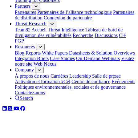
Training for Customers
Partners
Partenaires
Partenaires de l’alliance technologique
Partenaires
de distribution
Connexion du partenaire
Threat Research
Team82 Accueil
Threat Intelligence
Tableau de bord de
divulgation des vulnérabilités
Recherche
Discussions
Clé
PGP
Resources
Blog
Reports
White Papers
Datasheets & Solution Overviews
Integration Briefs
Case Studies
On-Demand Webinars
Visitez
notre site Web Nexus
Company
À propos de nous
Carrières
Leadership
Salle de presse
Activation et formation xCel
Centre de confiance
Événements
Politiques environnementales, sociales et de gouvernance
Contactez-nous
Search
LinkedIn
Twitter
YouTube
Facebook