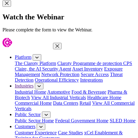
Close Modal
Watch the Webinar
Please complete the form to view the Webinar.
Close Menu
Platform
The Claroty Platform
Claroty Programme de protection CPS
Claire, the AI Security Agent
Asset Inventory
Exposure
Management
Network Protection
Secure Access
Threat
Detection
Operational Efficiency
Integrations
Industries
Industrial Home
Automotive
Food & Beverage
Pharma &
Biotech
View All Industrial Verticals
Healthcare Home
Commercial Home
Data Centers
Retail
View All Commercial
Verticals
Public Sector
Public Sector Home
Federal Government Home
SLED Home
Customers
Customer Experience
Case Studies
xCel Enablement &