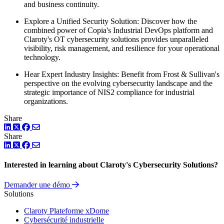
and business continuity.
Explore a Unified Security Solution: Discover how the
combined power of Copia's Industrial DevOps platform and
Claroty's OT cybersecurity solutions provides unparalleled
visibility, risk management, and resilience for your operational
technology.
Hear Expert Industry Insights: Benefit from Frost & Sullivan's
perspective on the evolving cybersecurity landscape and the
strategic importance of NIS2 compliance for industrial
organizations.
Share
LinkedIn
Twitter
Facebook
Share
LinkedIn
Twitter
Facebook
Interested in learning about Claroty's Cybersecurity Solutions?
Demander une démo
Solutions
Claroty Plateforme xDome
Cybersécurité industrielle