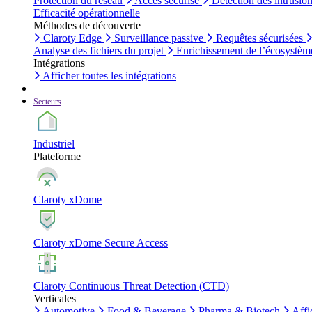
Protection du réseau
Accès sécurisé
Détection des intrusio
Efficacité opérationnelle
Méthodes de découverte
Claroty Edge
Surveillance passive
Requêtes sécurisées
Analyse des fichiers du projet
Enrichissement de l’écosystèm
Intégrations
Afficher toutes les intégrations
Secteurs
Industriel
Plateforme
Claroty xDome
Claroty xDome Secure Access
Claroty Continuous Threat Detection (CTD)
Verticales
Automotive
Food & Beverage
Pharma & Biotech
Affi