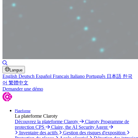
Basculer la recherche
Langue
English
Deutsch
Español
Français
Italiano
Português
日本語
한국
어
繁體中文
Demander une démo
Plateforme
La plateforme Claroty
Découvrez la plateforme Claroty
Claroty Programme de
protection CPS
Claire, the AI Security Agent
Inventaire des actifs
Gestion des risques d'exposition