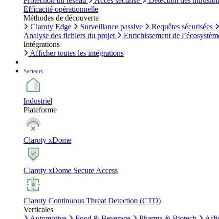
Protection du réseau
Accès sécurisé
Détection des intrusio
Efficacité opérationnelle
Méthodes de découverte
Claroty Edge
Surveillance passive
Requêtes sécurisées
Analyse des fichiers du projet
Enrichissement de l’écosystèm
Intégrations
Afficher toutes les intégrations
Secteurs
Industriel
Plateforme
Claroty xDome
Claroty xDome Secure Access
Claroty Continuous Threat Detection (CTD)
Verticales
Automotive
Food & Beverage
Pharma & Biotech
Affi