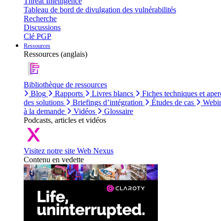
Threat Intelligence
Tableau de bord de divulgation des vulnérabilités
Recherche
Discussions
Clé PGP
Ressources
Ressources (anglais)
Bibliothèque de ressources
Blog
Rapports
Livres blancs
Fiches techniques et aper
des solutions
Briefings d’intégration
Études de cas
Webin
à la demande
Vidéos
Glossaire
Podcasts, articles et vidéos
Visitez notre site Web Nexus
Contenu en vedette