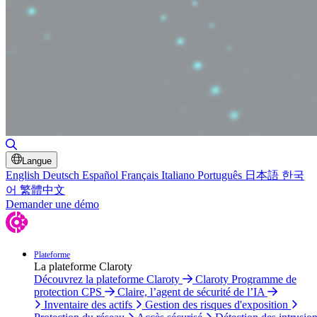
Basculer la recherche
Langue
English
Deutsch
Español
Français
Italiano
Português
日本語
한국
어
繁體中文
Demander une démo
Plateforme
La plateforme Claroty
Découvrez la plateforme Claroty
Claroty Programme de
protection CPS
Claire, l’agent de sécurité de l’IA
Inventaire des actifs
Gestion des risques d'exposition