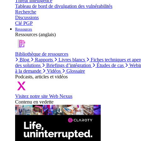
Threat Intelligence
Tableau de bord de divulgation des vulnérabilités
Recherche
Discussions
Clé PGP
Ressources
Ressources (anglais)
Bibliothèque de ressources
Blog
Rapports
Livres blancs
Fiches techniques et aper
des solutions
Briefings d’intégration
Études de cas
Webin
à la demande
Vidéos
Glossaire
Podcasts, articles et vidéos
Visitez notre site Web Nexus
Contenu en vedette