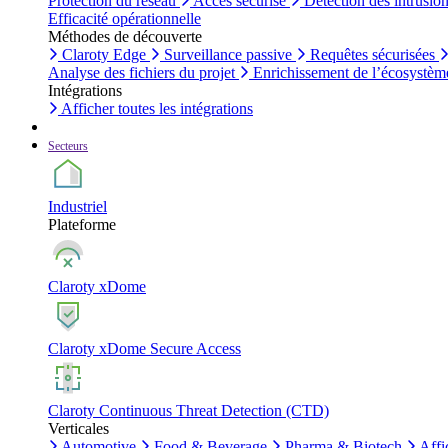
Protection du réseau
Accès sécurisé
Détection des intrusio
Efficacité opérationnelle
Méthodes de découverte
Claroty Edge
Surveillance passive
Requêtes sécurisées
Analyse des fichiers du projet
Enrichissement de l’écosystèm
Intégrations
Afficher toutes les intégrations
Secteurs
Industriel
Plateforme
Claroty xDome
Claroty xDome Secure Access
Claroty Continuous Threat Detection (CTD)
Verticales
Automotive
Food & Beverage
Pharma & Biotech
Affi