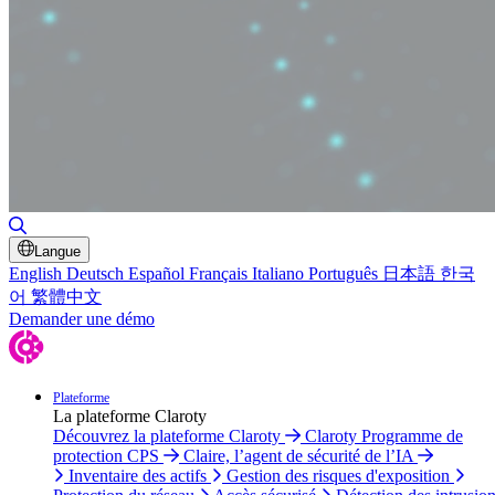
Basculer la recherche
Langue
English
Deutsch
Español
Français
Italiano
Português
日本語
한국
어
繁體中文
Demander une démo
Plateforme
La plateforme Claroty
Découvrez la plateforme Claroty
Claroty Programme de
protection CPS
Claire, l’agent de sécurité de l’IA
Inventaire des actifs
Gestion des risques d'exposition