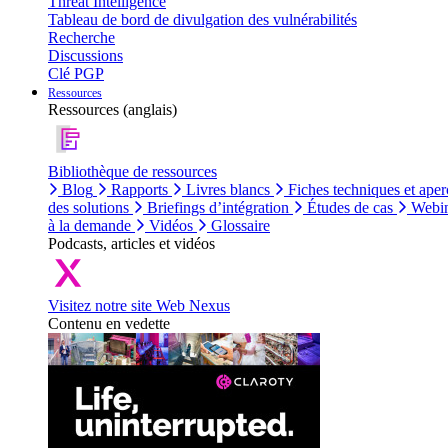
Threat Intelligence
Tableau de bord de divulgation des vulnérabilités
Recherche
Discussions
Clé PGP
Ressources
Ressources (anglais)
Bibliothèque de ressources
Blog
Rapports
Livres blancs
Fiches techniques et aper
des solutions
Briefings d’intégration
Études de cas
Webin
à la demande
Vidéos
Glossaire
Podcasts, articles et vidéos
Visitez notre site Web Nexus
Contenu en vedette