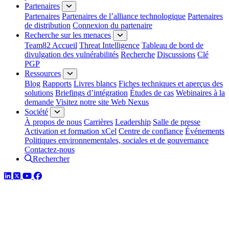
Partenaires
Partenaires
Partenaires de l’alliance technologique
Partenaires
de distribution
Connexion du partenaire
Recherche sur les menaces
Team82 Accueil
Threat Intelligence
Tableau de bord de
divulgation des vulnérabilités
Recherche
Discussions
Clé
PGP
Ressources
Blog
Rapports
Livres blancs
Fiches techniques et aperçus des
solutions
Briefings d’intégration
Études de cas
Webinaires à la
demande
Visitez notre site Web Nexus
Société
À propos de nous
Carrières
Leadership
Salle de presse
Activation et formation xCel
Centre de confiance
Événements
Politiques environnementales, sociales et de gouvernance
Contactez-nous
Rechercher
LinkedIn
Twitter
YouTube
Facebook