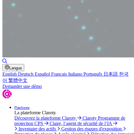
Basculer la recherche
Langue
English
Deutsch
Español
Français
Italiano
Português
日本語
한국
어
繁體中文
Demander une démo
Plateforme
La plateforme Claroty
Découvrez la plateforme Claroty
Claroty Programme de
protection CPS
Claire, l’agent de sécurité de l’IA
Inventaire des actifs
Gestion des risques d'exposition