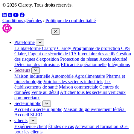
© 2026 Claroty. Tous droits réservés.
LinkedIn
Twitter
YouTube
Facebook
Conditions générales
/
Politique de confidentialité
Fermer le menu
Plateforme
La plateforme Claroty
Claroty Programme de protection CPS
Claire, l’agent de sécurité de l’IA
Inventaire des actifs
Gestion
des risques d'exposition
Protection du réseau
Accès sécurisé
Détection des intrusions
Efficacité opérationnelle
Intégrations
Secteurs
Maison industrielle
Automobile
Agroalimentaire
Pharma et
biotechnologie
Voir tous les secteurs industriels
Les
établissements de santé
Maison commerciale
Centres de
données
Vente au détail
Afficher tous les secteurs verticaux
commerciaux
Secteur public
Accueil du secteur public
Maison du gouvernement fédéral
Accueil SLED
Clients
Expérience client
Études de cas
Activation et formation xCel
pour les clients