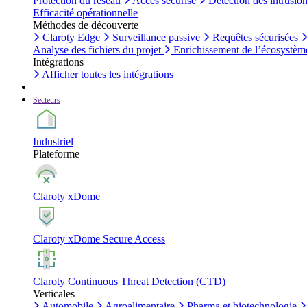
Protection du réseau
Accès sécurisé
Détection des intrusio
Efficacité opérationnelle
Méthodes de découverte
Claroty Edge
Surveillance passive
Requêtes sécurisées
Analyse des fichiers du projet
Enrichissement de l’écosystèm
Intégrations
Afficher toutes les intégrations
Secteurs
Industriel
Plateforme
Claroty xDome
Claroty xDome Secure Access
Claroty Continuous Threat Detection (CTD)
Verticales
Automobile
Agroalimentaire
Pharma et biotechnologie