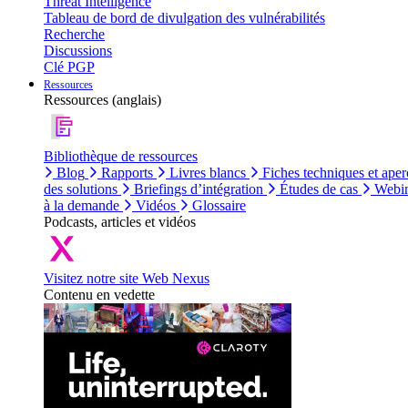
Threat Intelligence
Tableau de bord de divulgation des vulnérabilités
Recherche
Discussions
Clé PGP
Ressources
Ressources (anglais)
Bibliothèque de ressources
Blog
Rapports
Livres blancs
Fiches techniques et aper
des solutions
Briefings d’intégration
Études de cas
Webin
à la demande
Vidéos
Glossaire
Podcasts, articles et vidéos
Visitez notre site Web Nexus
Contenu en vedette