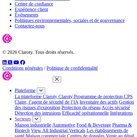
Centre de confiance
Expérience client
Événements
Politiques environnementales, sociales et de gouvernance
Contactez-nous
© 2026 Claroty. Tous droits réservés.
LinkedIn
Twitter
YouTube
Facebook
Conditions générales
/
Politique de confidentialité
Fermer le menu
Plateforme
La plateforme Claroty
Claroty Programme de protection CPS
Claire, l’agent de sécurité de l’IA
Inventaire des actifs
Gestion
des risques d'exposition
Protection du réseau
Accès sécurisé
Détection des intrusions
Efficacité opérationnelle
Intégrations
Secteurs
Maison industrielle
Automotive
Food & Beverage
Pharma &
Biotech
View All Industrial Verticals
Les établissements de
santé
Maison commerciale
Centres de données
Vente au détail