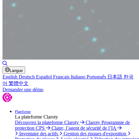
Basculer la recherche
Langue
English
Deutsch
Español
Français
Italiano
Português
日本語
한국
어
繁體中文
Demander une démo
Plateforme
La plateforme Claroty
Découvrez la plateforme Claroty
Claroty Programme de
protection CPS
Claire, l’agent de sécurité de l’IA
Inventaire des actifs
Gestion des risques d'exposition