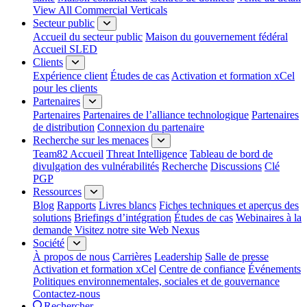
View All Commercial Verticals
Secteur public
Accueil du secteur public
Maison du gouvernement fédéral
Accueil SLED
Clients
Expérience client
Études de cas
Activation et formation xCel
pour les clients
Partenaires
Partenaires
Partenaires de l’alliance technologique
Partenaires
de distribution
Connexion du partenaire
Recherche sur les menaces
Team82 Accueil
Threat Intelligence
Tableau de bord de
divulgation des vulnérabilités
Recherche
Discussions
Clé
PGP
Ressources
Blog
Rapports
Livres blancs
Fiches techniques et aperçus des
solutions
Briefings d’intégration
Études de cas
Webinaires à la
demande
Visitez notre site Web Nexus
Société
À propos de nous
Carrières
Leadership
Salle de presse
Activation et formation xCel
Centre de confiance
Événements
Politiques environnementales, sociales et de gouvernance
Contactez-nous
Rechercher