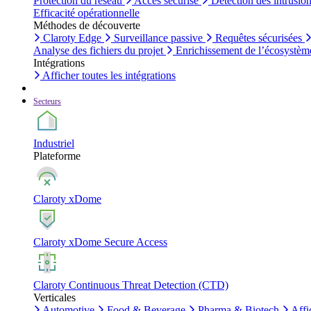
Protection du réseau
Accès sécurisé
Détection des intrusio
Efficacité opérationnelle
Méthodes de découverte
Claroty Edge
Surveillance passive
Requêtes sécurisées
Analyse des fichiers du projet
Enrichissement de l’écosystèm
Intégrations
Afficher toutes les intégrations
Secteurs
Industriel
Plateforme
Claroty xDome
Claroty xDome Secure Access
Claroty Continuous Threat Detection (CTD)
Verticales
Automotive
Food & Beverage
Pharma & Biotech
Affi